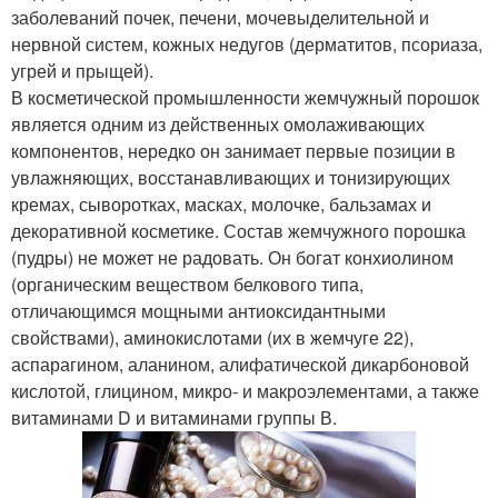
заболеваний почек, печени, мочевыделительной и
нервной систем, кожных недугов (дерматитов, псориаза,
угрей и прыщей).
В косметической промышленности жемчужный порошок
является одним из действенных омолаживающих
компонентов, нередко он занимает первые позиции в
увлажняющих, восстанавливающих и тонизирующих
кремах, сыворотках, масках, молочке, бальзамах и
декоративной косметике. Состав жемчужного порошка
(пудры) не может не радовать. Он богат конхиолином
(органическим веществом белкового типа,
отличающимся мощными антиоксидантными
свойствами), аминокислотами (их в жемчуге 22),
аспарагином, аланином, алифатической дикарбоновой
кислотой, глицином, микро- и макроэлементами, а также
витаминами D и витаминами группы В.