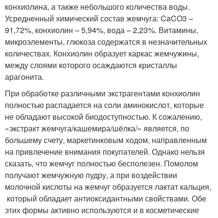
конхиолина, а также небольшого количества воды.
Усредненный химический состав жемчуга: CaCO3 –
91,72%, конхиолин – 5,94%, вода – 2,23%. Витамины,
микроэлементы, глюкоза содержатся в незначительных
количествах. Конхиолин образует каркас жемчужины,
между слоями которого осаждаются кристаллы
арагонита.
При обработке различными экстрагентами конхиолин
полностью распадается на соли аминокислот, которые
не обладают высокой биодоступностью. К сожалению,
«экстракт жемчуга/кашемира/шёлка/» является, по
большему счету, маркетинковым ходом, направленным
на привлечение внимания покупателей. Однако нельзя
сказать, что жемчуг полностью бесполезен. Помолом
получают жемчужную пудру, а при воздействии
молочной кислоты на жемчуг образуется лактат кальция,
который обладает антиоксидантными свойствами. Обе
этих формы активно используются и в косметические