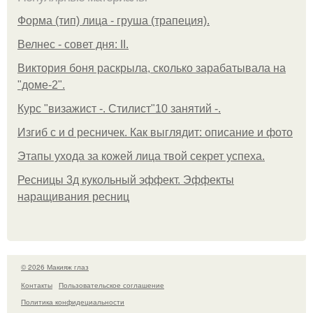
Форма (тип) лица - груша (трапеция).
Велнес - совет дня: II.
Виктория боня раскрыла, сколько зарабатывала на
"доме-2".
Курс "визажист -. Стилист"10 занятий -.
Изгиб c и d ресничек. Как выглядит: описание и фото
Этапы ухода за кожей лица твой секрет успеха.
Ресницы 3д кукольный эффект. Эффекты
наращивания ресниц
© 2026 Макияж глаз
Контакты
Пользовательское соглашение
Политика конфидециальности