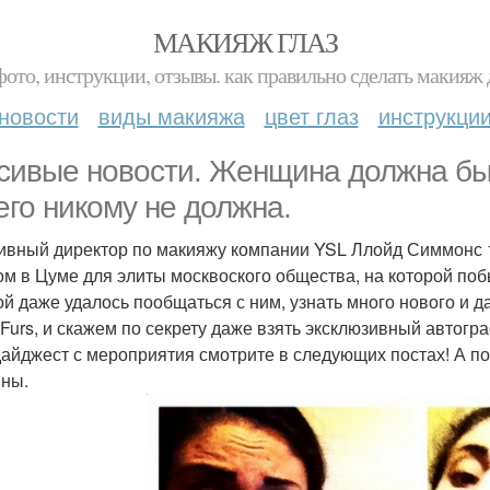
МАКИЯЖ ГЛАЗ
фото, инструкции, отзывы. как правильно сделать макияж д
новости
виды макияжа
цвет глаз
инструкци
сивые новости. Женщина должна бы
его никому не должна.
ивный директор по макияжу компании YSL Ллойд Симмонс 1
ом в Цуме для элиты москвоского общества, на которой поб
ой даже удалось пообщаться с ним, узнать много нового и 
 Furs, и скажем по секрету даже взять эксклюзивный автогра
айджест с мероприятия смотрите в следующих постах! А пок
ны.