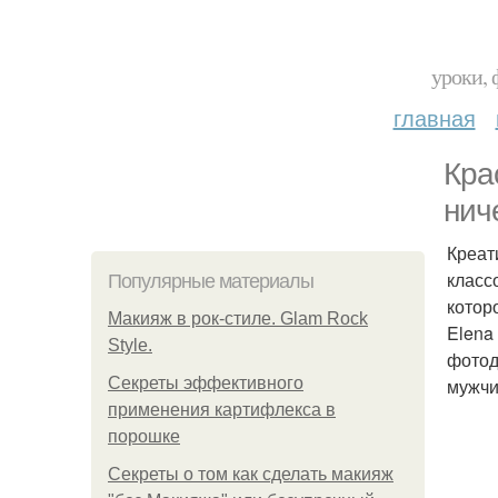
уроки, 
главная
Кра
нич
Креат
класс
Популярные материалы
котор
Макияж в рок-стиле. Glam Rock
Elena
Style.
фотод
Секреты эффективного
мужчи
применения картифлекса в
порошке
Секреты о том как сделать макияж