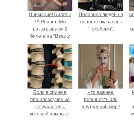
Внимание! Билеты
Половина людей на
5
ЗА Репост. Мы
планете оказалась
разыгрываем 2
"Голубями".
м
билета на "Beauty
Secret DAY".
Боли в спине в
Что важнее:
прошлом: учёные
внешность или
создали гель,
внутренний мир?
который помогает
у
восстанавливать
межпозвоночные