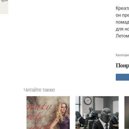
Креат
он пр
помад
для н
Летом
Категори
Понр
Читайте также