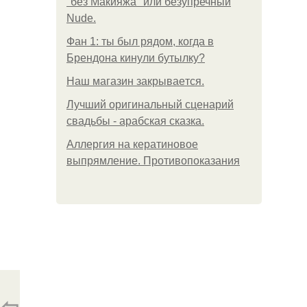
"без Макияжа" или безупречный
Nude.
Фан 1: ты был рядом, когда в
Брендона кинули бутылку?
Нaш магaзин зaкрывaeтся.
Лучший оригинальный сценарий
свадьбы - арабская сказка.
Аллергия на кератиновое
выпрямление. Противопоказания
⇦