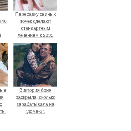
Пересадку свиных
146
почек сделают
стандартным
м
лечением к 2033
году в Японии.
а
й
.
вые
Виктория боня
мя
раскрыла, сколько
с
зарабатывала на
аты
"доме-2".
оту