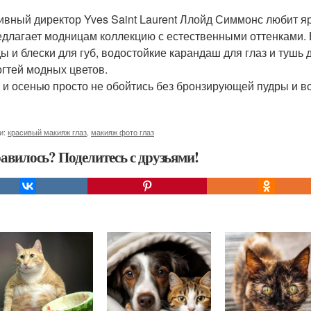
ивный директор Yves Saint Laurent Ллойд Симмонс любит яр
едлагает модницам коллекцию с естественными оттенками. 
ы и блески для губ, водостойкие карандаш для глаз и тушь 
огтей модных цветов.
 и осенью просто не обойтись без бронзирующей пудры и во
и:
красивый макияж глаз
,
макияж фото глаз
авилось? Поделитесь с друзьями!