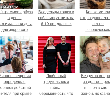
00 граммов арбуза
Владельцы кошек и
Кошка милли
в день -
собак могут жить на
отпраздновала 
аксимальная доза
6-10 лет дольше.
лет по
для здорового
человечески
взрослого,
Меркам и
предупредили
претендует н
врачи.
звание само
старой в мире
Минпросвещения
Любовный
Безруков впер
определило
треугольник и
за долгое вре
порядок действий
тайная
вышел в свет 
чителя при срыве
беременность: что
женой, но фан
урока.
скрывает
не оценили
наследница Никиты
скромную крас