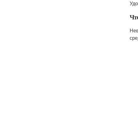
Удо
Чт
Нев
сре