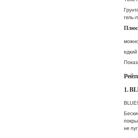
Грунт
гель-
Плюс
можно
едкий
Показ
Рейт
1. BL
BLUESK
Бески
покры
не пу