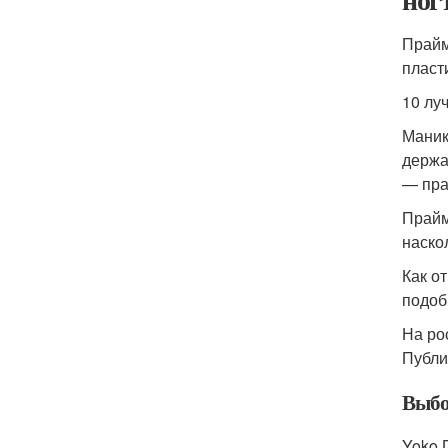
Прайм
пласт
10 луч
Маник
держа
— пра
Прайм
наско
Как о
подоб
На ро
Публи
Выбо
Yoko 