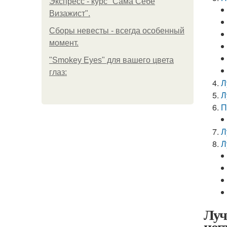
Экспресс - курс "Сама Себе
Визажист".
Сборы невесты - всегда особенный
момент.
"Smokey Eyes" для вашего цвета
глаз:
Л
Л
П
Л
Л
Луч
ног