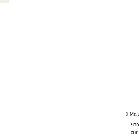
© Mak
Что
спи