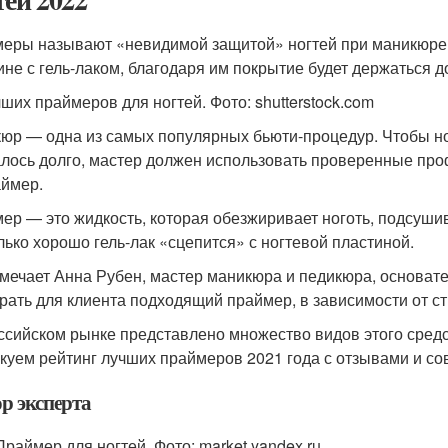
еры называют «невидимой защитой» ногтей при маникюре. 
ине с гель-лаком, благодаря им покрытие будет держаться 
ших праймеров для ногтей. Фото: shutterstock.com
юр — одна из самых популярных бьюти-процедур. Чтобы ног
лось долго, мастер должен использовать проверенные про
ймер.
ер — это жидкость, которая обезжиривает ноготь, подсушива
лько хорошо гель-лак «сцепится» с ногтевой пластиной.
тмечает Анна Рубен, мастер маникюра и педикюра, основате
рать для клиента подходящий праймер, в зависимости от ст
ссийском рынке представлено множество видов этого средс
куем рейтинг лучших праймеров 2021 года с отзывами и сов
р эксперта
Праймер для ногтей. Фото: market.yandex.ru