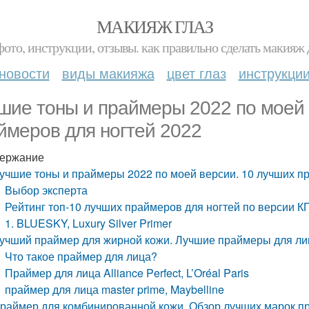
МАКИЯЖ ГЛАЗ
фото, инструкции, отзывы. как правильно сделать макияж д
новости
виды макияжа
цвет глаз
инструкци
шие тоны и праймеры 2022 по моей 
ймеров для ногтей 2022
ержание
учшие тоны и праймеры 2022 по моей версии. 10 лучших п
Выбор эксперта
Рейтинг топ-10 лучших праймеров для ногтей по версии К
1. BLUESKY, Luxury Silver Primer
учший праймер для жирной кожи. Лучшие праймеры для лиц
Что такое праймер для лица?
Праймер для лица Alliance Perfect, L’Oréal Paris
праймер для лица master prime, Maybelline
раймер для комбинированной кожи. Обзор лучших марок п