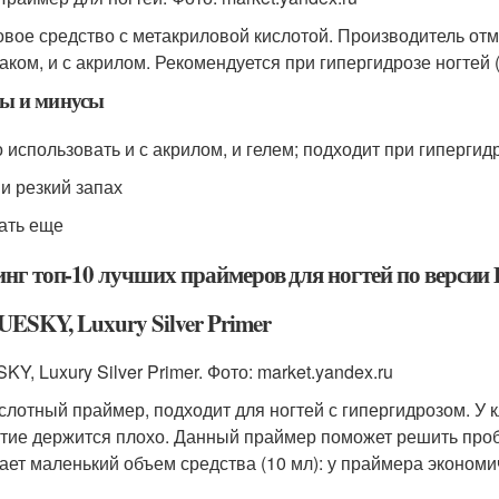
овое средство с метакриловой кислотой. Производитель от
лаком, и с акрилом. Рекомендуется при гипергидрозе ногте
ы и минусы
 использовать и с акрилом, и гелем; подходит при гипергид
 и резкий запах
ать еще
инг топ-10 лучших праймеров для ногтей по версии
UESKY, Luxury Silver Primer
Y, Luxury Silver Primer. Фото: market.yandex.ru
слотный праймер, подходит для ногтей с гипергидрозом. У
тие держится плохо. Данный праймер поможет решить пробл
гает маленький объем средства (10 мл): у праймера эконом