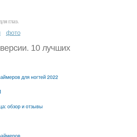
ля глаз.
и
фото
версии. 10 лучших
раймеров для ногтей 2022
П
а: обзор и отзывы
раймеров