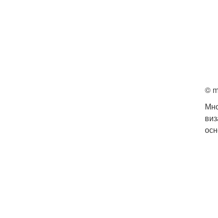
© m
Мно
виз
осн