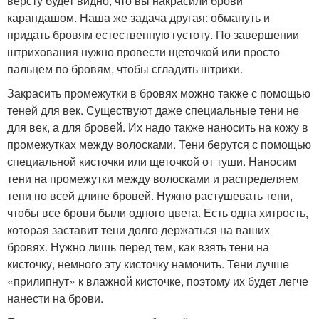
версту будет видно, что вы накрасили брови
карандашом. Наша же задача другая: обмануть и
придать бровям естественную густоту. По завершении
штрихования нужно провести щеточкой или просто
пальцем по бровям, чтобы сгладить штрихи.
Закрасить промежутки в бровях можно также с помощью
теней для век. Существуют даже специальные тени не
для век, а для бровей. Их надо также наносить на кожу в
промежутках между волосками. Тени берутся с помощью
специальной кисточки или щеточкой от туши. Наносим
тени на промежутки между волосками и распределяем
тени по всей длине бровей. Нужно растушевать тени,
чтобы все брови были одного цвета. Есть одна хитрость,
которая заставит тени долго держаться на ваших
бровях. Нужно лишь перед тем, как взять тени на
кисточку, немного эту кисточку намочить. Тени лучше
«прилипнут» к влажной кисточке, поэтому их будет легче
нанести на брови.