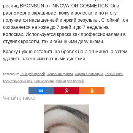
ресниц BRONSUN от INNOVATOR COSMETICS. Она
равномерно окрашивает кожу и волоски, и по итогу
получается насыщенный и яркий результат. Стойкий тон
сохраняется на коже до 7 дней и до 7 недель на
волосках. Используется краска как профессионалами в
студиях красоты, так и обычными девушками.
Краску нужно оставить на бровях на 7-10 минут, а затем
удалить влажными ватными дисками.
Категории:
Тени для бровей
,
Основная форма
,
Форма с помощью
,
Тонкий слой
,
Косметический лак
,
Новые брови
,
Краски для бровей
Читайте также