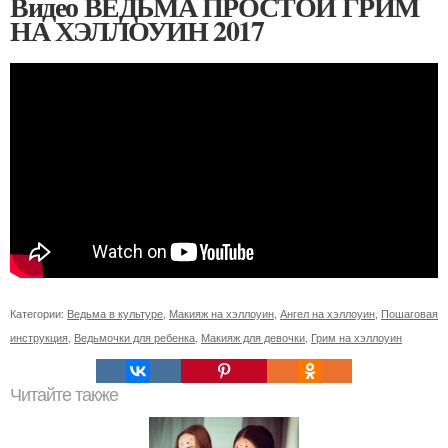
Видео ВЕДЬМА ПРОСТОЙ ГРИМ
НА ХЭЛЛОУИН 2017
Категории:
Ведьма в культуре
,
Макияж на хэллоуин
,
Ангел на хэллоуин
,
Пошаговая
инструкция
,
Ведьмочки для ребенка
,
Макияж для девочки
,
Грим на хэллоуин
Читайте также