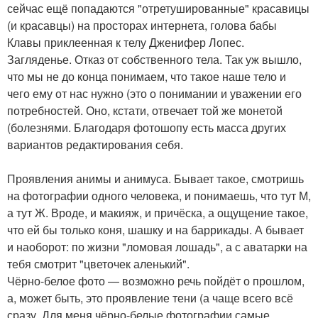
сейчас ещё попадаются "отретушированные" красавицы
(и красавцы) на просторах интернета, голова бабы
Клавы приклеенная к телу Дженифер Лопес.
Загляденье. Отказ от собственного тела. Так уж вышло,
что мы не до конца понимаем, что такое наше тело и
чего ему от нас нужно (это о понимании и уважении его
потребностей. Оно, кстати, отвечает той же монетой
(болезнями. Благодаря фотошопу есть масса других
вариантов редактирования себя.
Проявления анимы и анимуса. Бывает такое, смотришь
на фотографии одного человека, и понимаешь, что тут М,
а тут Ж. Вроде, и макияж, и причёска, а ощущение такое,
что ей бы только коня, шашку и на баррикады. А бывает
и наоборот: по жизни "ломовая лошадь", а с аватарки на
тебя смотрит "цветочек аленький".
Чёрно-белое фото — возможно речь пойдёт о прошлом,
а, может быть, это проявление тени (а чаще всего всё
сразу. Для меня чёрно-белые фотографии самые