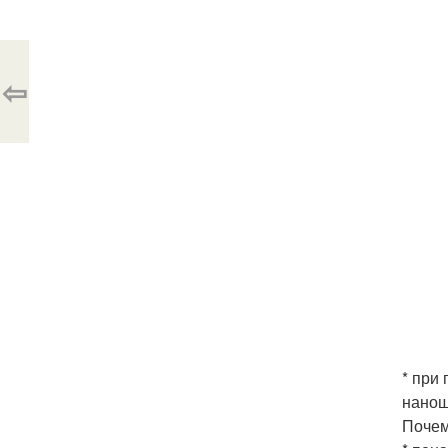
⇦
* при
нанош
Почем