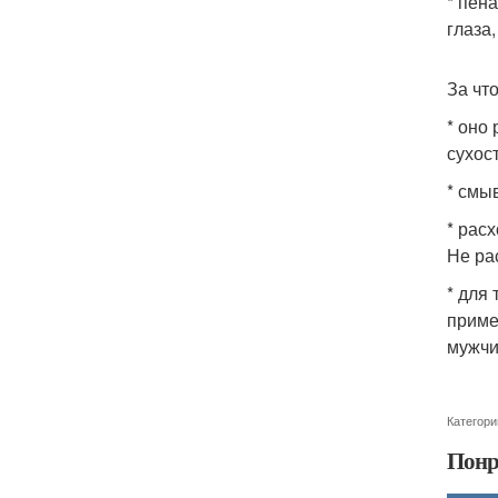
* пен
глаза
За чт
* оно
сухос
* смыв
* рас
Не ра
* для
приме
мужчи
Категори
Понр