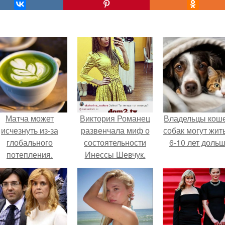
Матча может
Виктория Романец
Владельцы коше
исчезнуть из-за
развенчала миф о
собак могут жит
глобального
состоятельности
6-10 лет дольш
потепления.
Инессы Шевчук.