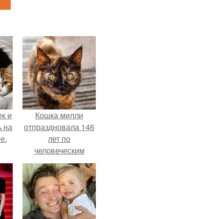
к и
Кошка милли
ь на
отпраздновала 146
е.
лет по
человеческим
Меркам и
претендует на
звание самой
старой в мире.