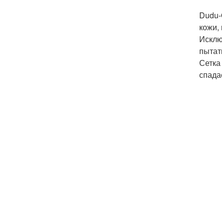
Dudu-
кожи,
Исклю
пытат
Сетка 
спада