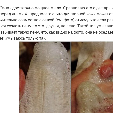
Osun - достаточно мощное мыло. Сравниваю его с дегтярн
 перед днями Х. предполагаю, что для жирной кожи может с
чительно совместно с сеткой (см. фото) отмечу, что если р
ься создать пену, то это, друзья, не пена. Такой тип умыва
взбивает такую пену, что, как видно на фото, она не оседает
ет. Умываюсь только так.