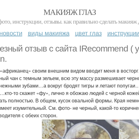
МАКИЯЖ ГЛАЗ
фото, инструкции, отзывы. как правильно сделать макияж д
новости
виды макияжа
цвет глаз
инструкци
езный отзыв с сайта IRecommend ( 
n.
 «африканец» своим внешним видом вводит меня в восторг.
ный чан с темным зельем, всю эту массу размешивает чер
нежными зубами…а вокруг бродят тигры и летают попугаи…
…кто-то скажет «фу», лично я обожаю людей с черной коже
ать полностью. В общем, кусок овальной формы. Края немн
имеет изумительный. См. фото- не черный, какой-то коричн
водителя с обеих сторон.