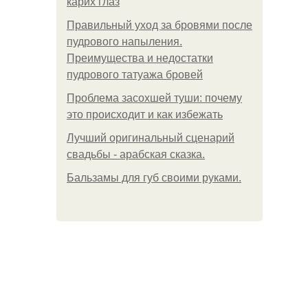
карих глаз
Правильный уход за бровями после
пудрового напыления.
Преимущества и недостатки
пудрового татуажа бровей
Проблема засохшей туши: почему
это происходит и как избежать
Лучший оригинальный сценарий
свадьбы - арабская сказка.
Бальзамы для губ своими руками.