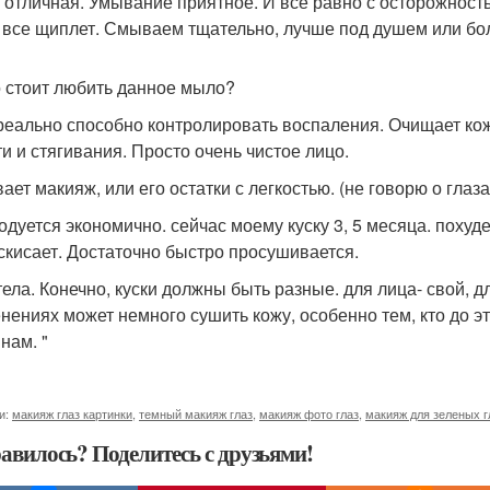
а отличная. Умывание приятное. И все равно с осторожность
, все щиплет. Смываем тщательно, лучше под душем или б
о стоит любить данное мыло?
 реально способно контролировать воспаления. Очищает кож
ти и стягивания. Просто очень чистое лицо.
ает макияж, или его остатки с легкостью. (не говорю о глазах
ходуется экономично. сейчас моему куску 3, 5 месяца. похуд
скисает. Достаточно быстро просушивается.
 тела. Конечно, куски должны быть разные. для лица- свой, 
нениях может немного сушить кожу, особенно тем, кто до э
нам. "
и:
макияж глаз картинки
,
темный макияж глаз
,
макияж фото глаз
,
макияж для зеленых г
авилось? Поделитесь с друзьями!