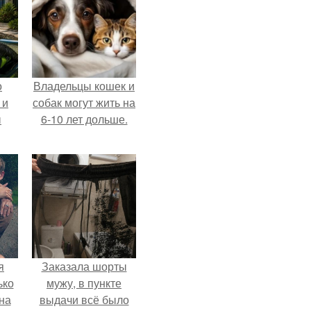
о
Владельцы кошек и
 и
собак могут жить на
ы
6-10 лет дольше.
я
Заказала шорты
ько
мужу, в пункте
на
выдачи всё было