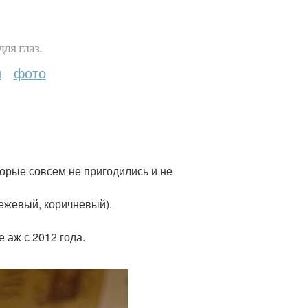
ля глаз.
и
фото
оторые совсем не пригодились и не
бежевый, коричневый).
 аж с 2012 года.