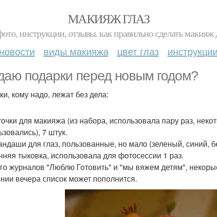
МАКИЯЖ ГЛАЗ
фото, инструкции, отзывы. как правильно сделать макияж д
новости
виды макияжа
цвет глаз
инструкци
даю подарки перед новым годом?
ки, кому надо, лежат без дела:
сточки для макияжа (из набора, использовала пару раз, нек
ьзовались), 7 штук.
рандаши для глаз, пользованные, но мало (зеленый, синий, 
енняя тыковка, использовала для фотосессии 1 раз.
ого журналов "Люблю Готовить" и "мы вяжем детям", некорые
ении вечера список может пополнится.