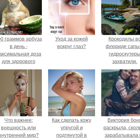
00 граммов арбуза
Уход за кожей
Крокодилы в
в день -
вокруг глаз?
флориде сапы
аксимальная доза
гидроскутер
для здорового
захватили.
взрослого,
предупредили
врачи.
Что важнее:
Как сделать кожу
Виктория бон
внешность или
упругой и
раскрыла, скол
внутренний мир?
подтянутой в
зарабатывала 