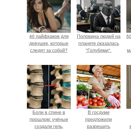
40 лайфхаков для
Половина людей на
5
девушек, которые
планете оказалась
следят за собой?
"Голубями".
м
Боли в спине в
В госдуме
прошлом: учёные
предложили
создали гель,
разрешить