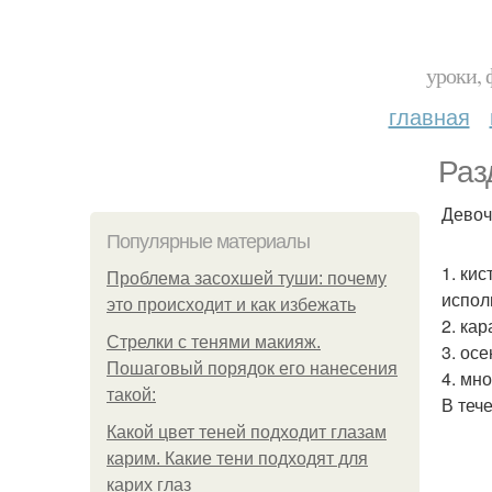
уроки, 
главная
Раз
Девоч
Популярные материалы
1. ки
Проблема засохшей туши: почему
испол
это происходит и как избежать
2. ка
Стрелки с тенями макияж.
3. ос
Пошаговый порядок его нанесения
4. мн
такой:
В теч
Какой цвет теней подходит глазам
карим. Какие тени подходят для
карих глаз