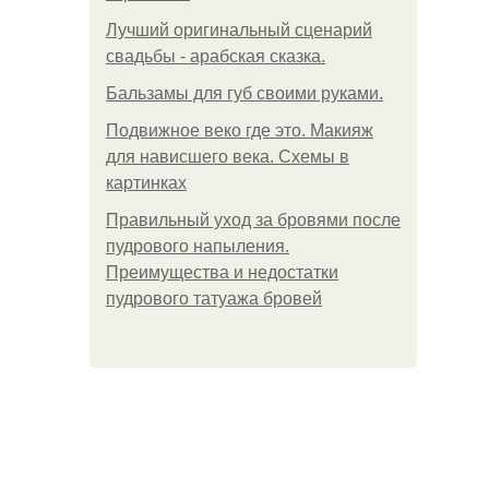
Лучший оригинальный сценарий
свадьбы - арабская сказка.
Бальзамы для губ своими руками.
Подвижное веко где это. Макияж
для нависшего века. Схемы в
картинках
Правильный уход за бровями после
пудрового напыления.
Преимущества и недостатки
пудрового татуажа бровей