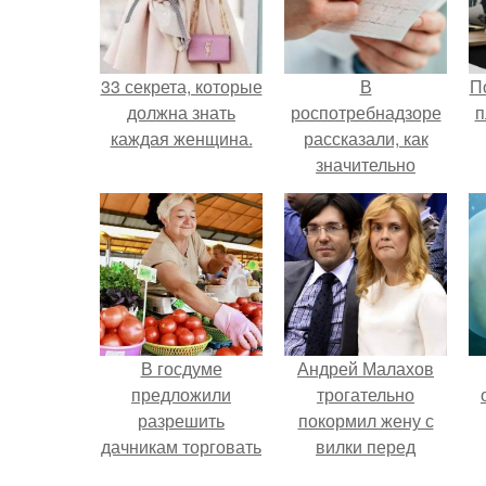
33 секрета, которые
В
П
должна знать
роспотребнадзоре
п
каждая женщина.
рассказали, как
значительно
снизить риск
инфаркта.
В госдуме
Андрей Малахов
предложили
трогательно
разрешить
покормил жену с
дачникам торговать
вилки перед
своей
камерой, вызвав