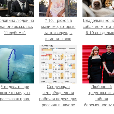
оловина людей на
? 10. Трюков в
Владельцы коше
ланете оказалась
макияже, которые
собак могут жит
"Голубями".
за три секунды
6-10 лет дольш
изменят твою
жизнь?
Что делать при
Следующая
Любовный
ожоге от медузы,
четырёхдневная
треугольник 
рассказал врач.
рабочая неделя для
тайная
россиян в начале
беременность: 
ноября наступит.
скрывает