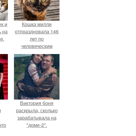
к и
Кошка милли
ь на
отпраздновала 146
е.
лет по
человеческим
Меркам и
претендует на
звание самой
старой в мире.
Виктория боня
и
раскрыла, сколько
зарабатывала на
что
"доме-2".