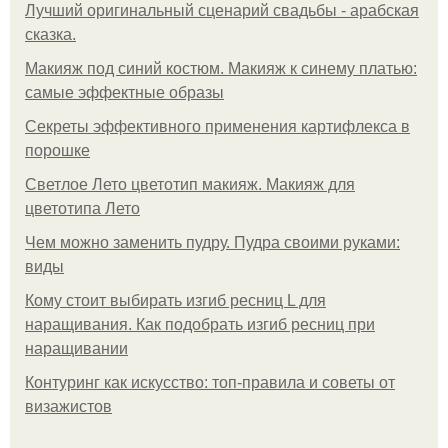
Лучший оригинальный сценарий свадьбы - арабская
сказка.
Макияж под синий костюм. Макияж к синему платью:
самые эффектные образы
Секреты эффективного применения картифлекса в
порошке
Светлое Лето цветотип макияж. Макияж для
цветотипа Лето
Чем можно заменить пудру. Пудра своими руками:
виды
Кому стоит выбирать изгиб ресниц L для
наращивания. Как подобрать изгиб ресниц при
наращивании
Контуринг как искусство: топ-правила и советы от
визажистов