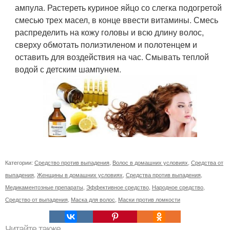
ампула. Растереть куриное яйцо со слегка подогретой
смесью трех масел, в конце ввести витамины. Смесь
распределить на кожу головы и всю длину волос,
сверху обмотать полиэтиленом и полотенцем и
оставить для воздействия на час. Смывать теплой
водой с детским шампунем.
Категории:
Средство против выпадения
,
Волос в домашних условиях
,
Средства от
выпадения
,
Женщины в домашних условиях
,
Средства против выпадения
,
Медикаментозные препараты
,
Эффективное средство
,
Народное средство
,
Средство от выпадения
,
Маска для волос
,
Маски против ломкости
Читайте также