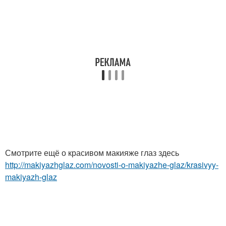
Смотрите ещё о красивом макияже глаз здесь
http://makiyazhglaz.com/novosti-o-makiyazhe-glaz/krasivyy-
makiyazh-glaz