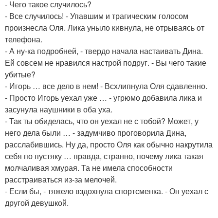
- Чего такое случилось?
- Все случилось! - Упавшим и трагическим голосом
произнесла Оля. Лика уныло кивнула, не отрываясь от
телефона.
- А ну-ка подробней, - твердо начала настаивать Дина.
Ей совсем не нравился настрой подруг. - Вы чего такие
убитые?
- Игорь … все дело в нем! - Всхлипнула Оля сдавленно.
- Просто Игорь уехал уже … - угрюмо добавила лика и
засунула наушники в оба уха.
- Так ты обиделась, что он уехал не с тобой? Может, у
него дела были … - задумчиво проговорила Дина,
расслабившись. Ну да, просто Оля как обычно накрутила
себя по пустяку … правда, странно, почему лика такая
молчаливая хмурая. Та не имела способности
расстраиваться из-за мелочей.
- Если бы, - тяжело вздохнула спортсменка. - Он уехал с
другой девушкой.