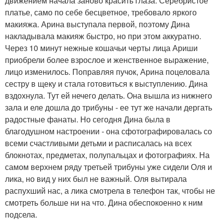
движением начала заново красить глаза. Серебристое
платье, само по себе бесцветное, требовало яркого
макияжа. Арина выступала первой, поэтому Дина
накладывала макияж быстро, но при этом аккуратно.
Через 10 минут нежные кошачьи черты лица Ариши
приобрели более взрослое и женственное выражение,
лицо изменилось. Поправляя пучок, Арина поцеловала
сестру в щеку и стала готовиться к выступлению. Дина
вздохнула. Тут ей нечего делать. Она вышла из нижнего
зала и еле дошла до трибуны - ее тут же начали дергать
радостные фанаты. Но сегодня Дина была в
благодушном настроении - она сфотографировалась со
всеми счастливыми детьми и расписалась на всех
блокнотах, предметах, полупальцах и фотографиях. На
самом верхнем ряду третьей трибуны уже сидели Оля и
лика, но вид у них был не важный. Оля вытирала
распухший нас, а лика смотрела в телефон так, чтобы не
смотреть больше ни на что. Дина обеспокоенно к ним
подсела.