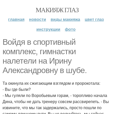
МАКИЯЖ ГЛАЗ
главная
новости
виды макияжа
цвет глаз
инструкции
фото
Войдя в спортивный
комплекс, гимнастки
налетели на Ирину
Александровну в шубе.
Та окинула их сжигающим взглядом и пророкотала:
- Вы где были?
- Мы гуляли по Воробьевым горам, - торопливо начала
Дина, чтобы не дать тренеру совсем рассвирепеть. - Вы
извините, что мы так задержались, просто пошли по
самому длинному пути. Вы не волнуйтесь, мы сейчас