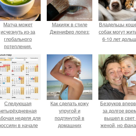
Матча может
Макияж в стиле
Владельцы коше
исчезнуть из-за
Дженифер лопез:
собак могут жит
глобального
6-10 лет дольш
потепления.
Следующая
Как сделать кожу
Безруков впер
четырёхдневная
упругой и
за долгое вре
абочая неделя для
подтянутой в
вышел в свет 
россиян в начале
домашних
женой, но фан
ноября наступит.
условиях?
не оценили