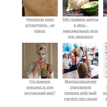
Неровная кожа
500 граммов арбуза
штукатурить - не
в день -
повод.
максимальная доза
для здорового
взрослого,
предупредили
врачи.
Что важнее:
Минпросвещения
внешность или
определило
внутренний мир?
порядок действий
р
учителя при срыве
урока.