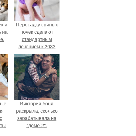
к и
Пересадку свиных
ь на
почек сделают
е.
стандартным
лечением к 2033
году в Японии.
вые
Виктория боня
мя
раскрыла, сколько
с
зарабатывала на
аты
"доме-2".