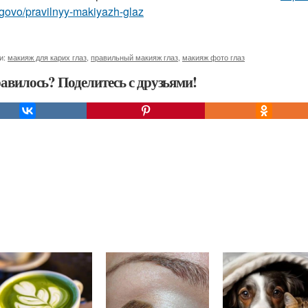
govo/pravilnyy-makiyazh-glaz
и:
макияж для карих глаз
,
правильный макияж глаз
,
макияж фото глаз
авилось? Поделитесь с друзьями!