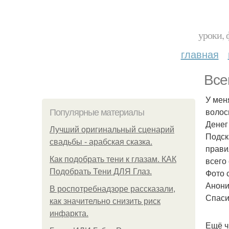
уроки, 
главная
Все
У мен
волос
Популярные материалы
Денег
Лучший оригинальный сценарий
Подск
свадьбы - арабская сказка.
прави
Как подобрать тени к глазам. КАК
всего 
Подобрать Тени ДЛЯ Глаз.
Фото 
Анони
В роспотребнадзоре рассказали,
Спаси
как значительно снизить риск
инфаркта.
Ещё ч