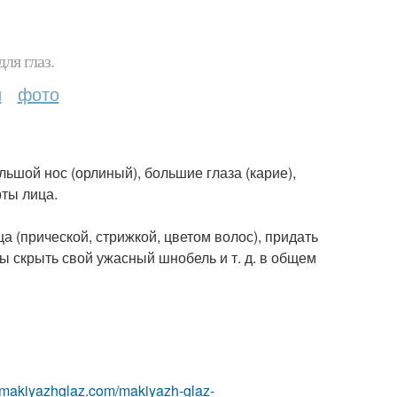
ля глаз.
и
фото
ьшой нос (орлиный), большие глаза (карие),
рты лица.
а (прической, стрижкой, цветом волос), придать
 скрыть свой ужасный шнобель и т. д. в общем
//makiyazhglaz.com/makiyazh-glaz-