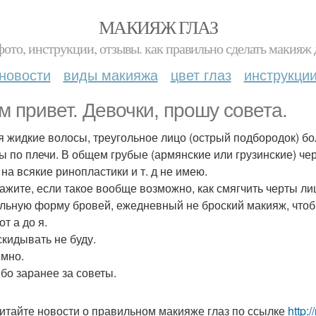
МАКИЯЖ ГЛАЗ
фото, инструкции, отзывы. как правильно сделать макияж д
новости
виды макияжа
цвет глаз
инструкци
м привет. Девочки, прошу совета.
я жидкие волосы, треугольное лицо (острый подбородок) бол
ы по плечи. В общем грубые (армянские или грузинские) че
 на всякие ринопластики и т. д не имею.
ажите, если такое вообще возможно, как смягчить черты лиц
льную форму бровей, ежедневный не броский макияж, чтобы
от а до я.
скидывать не буду.
мно.
бо заранее за советы.
итайте новости о правильном макияже глаз по ссылке
http: