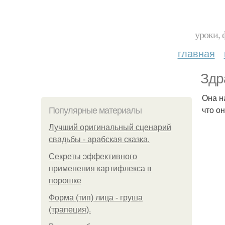
уроки, 
главная
Здр
Она н
что о
Популярные материалы
Лучший оригинальный сценарий
свадьбы - арабская сказка.
Секреты эффективного
применения картифлекса в
порошке
Форма (тип) лица - груша
(трапеция).