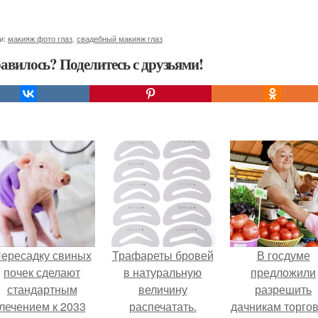
и:
макияж фото глаз
,
свадебный макияж глаз
авилось? Поделитесь с друзьями!
ересадку свиных
Трафареты бровей
В госдуме
почек сделают
в натуральную
предложили
стандартным
величину
разрешить
лечением к 2033
распечатать.
дачникам торго