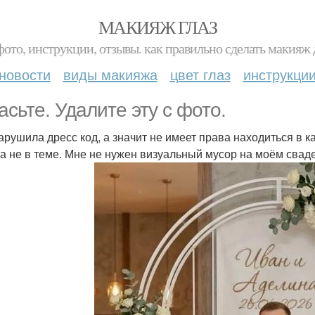
МАКИЯЖ ГЛАЗ
фото, инструкции, отзывы. как правильно сделать макияж д
новости
виды макияжа
цвет глаз
инструкци
асьте. Удалите эту с фото.
арушила дресс код, а значит не имеет права находиться в 
на не в теме. Мне не нужен визуальный мусор на моём сва