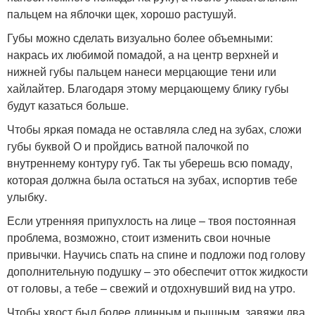
пальцем на яблочки щек, хорошо растушуй.
Губы можно сделать визуально более объемными:
накрась их любимой помадой, а на центр верхней и
нижней губы пальцем нанеси мерцающие тени или
хайлайтер. Благодаря этому мерцающему блику губы
будут казаться больше.
Чтобы яркая помада не оставляла след на зубах, сложи
губы буквой О и пройдись ватной палочкой по
внутреннему контуру губ. Так ты уберешь всю помаду,
которая должна была остаться на зубах, испортив тебе
улыбку.
Если утренняя припухлость на лице – твоя постоянная
проблема, возможно, стоит изменить свои ночные
привычки. Научись спать на спине и подложи под голову
дополнительную подушку – это обеспечит отток жидкости
от головы, а тебе – свежий и отдохнувший вид на утро.
Чтобы хвост был более длинным и пышным, завяжи два