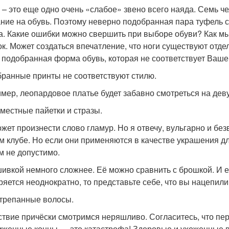
 – это еще одно очень «слабое» звено всего наяда. Семь ч
ние на обувь. Поэтому неверно подобранная пара туфель с
а. Какие ошибки можно свершить при выборе обуви? Как м
ок. Может создаться впечатление, что ноги существуют отде
 подобранная форма обувь, которая не соответствует Ваше
бранные принты не соответствуют стилю.
мер, леопардовое платье будет забавно смотреться на дев
уместные пайетки и стразы.
ожет произнести слово гламур. Но я отвечу, вульгарно и бе
м клубе. Но если они применяются в качестве украшения д
м не допустимо.
ивкой немного сложнее. Её можно сравнить с брошкой. И 
ряется неоднократно, то представьте себе, что вы нацепил
стрепанные волосы.
ствие причёски смотримся неряшливо. Согласитесь, что п
иженные концы — это катастрофа! Здоровые и ухоженные 