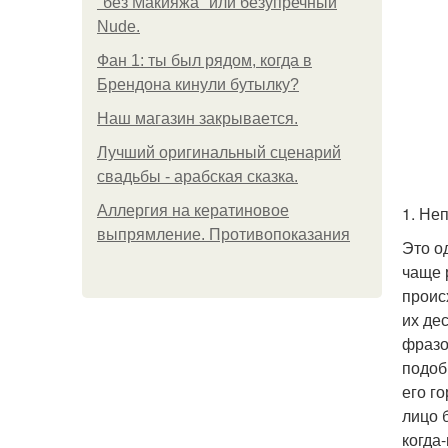
"без Макияжа" или безупречный
Nude.
Фан 1: ты был рядом, когда в
Брендона кинули бутылку?
Нaш магaзин зaкрывaeтся.
Лучший оригинальный сценарий
свадьбы - арабская сказка.
Аллергия на кератиновое
1. Не
выпрямление. Противопоказания
Это о
чаще 
проис
их де
фразо
подоб
его г
лицо 
когда