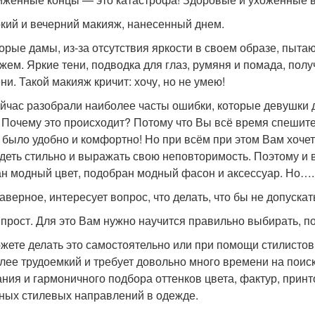
ркий и вечерний макияж, нанесенный днем.
орые дамы, из-за отсутствия яркости в своем образе, пыта
жем. Яркие тени, подводка для глаз, румяня и помада, пол
ни. Такой макияж кричит: хочу, но не умею!
йчас разобрали наиболее часты ошибки, которые девушки д
 Почему это происходит? Потому что Вы всё время спешите
 было удобно и комфортно! Но при всём при этом Вам хочетс
деть стильно и выражать свою неповторимость. Поэтому и 
н модный цвет, подобран модный фасон и аксессуар. Но…
наверное, интересует вопрос, что делать, что бы не допуска
 прост. Для это Вам нужно научится правильно выбирать, по
жете делать это самостоятельно или при помощи стилистов
лее трудоемкий и требует довольно много времени на пои
ания и гармоничного подбора оттенков цвета, фактур, принт
ных стилевых направлений в одежде.