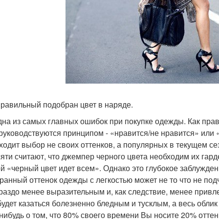
правильный подобран цвет в наряде.
дна из самых главных ошибок при покупке одежды. Как пра
руководствуются принципом - «нравится/не нравится» или «
ходит выбор не своих оттенков, а популярных в текущем с
сяти считают, что джемпер черного цвета необходим их гар
й «черный цвет идет всем». Однако это глубокое заблужден
ранный оттенок одежды с легкостью может не то что не под
ораздо менее выразительным и, как следствие, менее при
будет казаться болезненно бледным и тусклым, а весь обл
-нибудь о том, что 80% своего времени Вы носите 20% отте