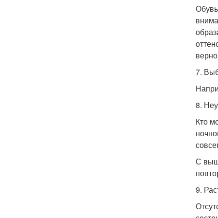
Обувь
внима
образ
оттен
верно
7. Вы
Напри
8. Не
Кто м
ночно
совсе
С выш
повто
9. Ра
Отсут
состр