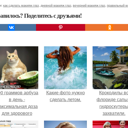
и:
как сделать макияж глаз
,
дневной макияж глаз
,
вечерний макияж глаз
,
правильный м
авилось? Поделитесь с друзьями!
00 граммов арбуза
Какие фото нужно
Крокодилы в
в день -
сделать летом.
флориде сапы
аксимальная доза
гидроскутер
для здорового
захватили.
взрослого,
предупредили