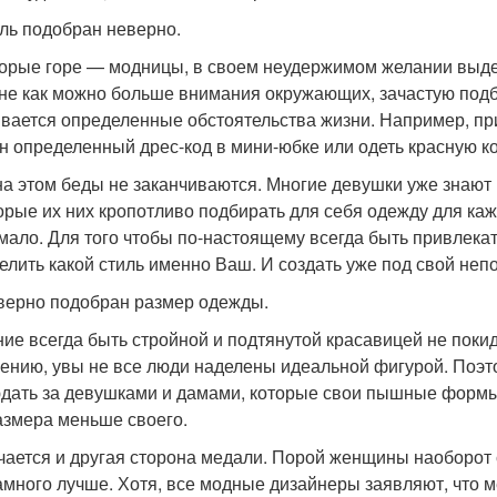
иль подобран неверно.
орые горе — модницы, в своем неудержимом желании выдел
не как можно больше внимания окружающих, зачастую подб
вается определенные обстоятельства жизни. Например, при
н определенный дрес-код в мини-юбке или одеть красную ко
на этом беды не заканчиваются. Многие девушки уже знают 
орые их них кропотливо подбирать для себя одежду для ка
 мало. Для того чтобы по-настоящему всегда быть привлека
елить какой стиль именно Ваш. И создать уже под свой не
 верно подобран размер одежды.
ие всегда быть стройной и подтянутой красавицей не покид
ению, увы не все люди наделены идеальной фигурой. Поэт
дать за девушками и дамами, которые свои пышные формы в
азмера меньше своего.
чается и другая сторона медали. Порой женщины наоборот с
амного лучше. Хотя, все модные дизайнеры заявляют, что 