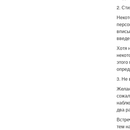
2. Ст
Некот
персо
вписы
введе
Хотя 
некот
этого
опред
3. Не
Желан
сожал
наблю
два р
Встре
тем н