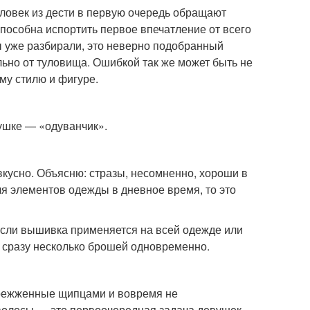
еловек из дести в первую очередь обращают
пособна испортить первое впечатление от всего
ы уже разбирали, это неверно подобранный
льно от туловища. Ошибкой так же может быть не
му стилю и фигуре.
ушке — «одуванчик».
звкусно. Объясню: стразы, несомненно, хороши в
ля элементов одежды в дневное время, то это
если вышивка применяется на всей одежде или
и сразу несколько брошей одновременно.
ережженные щипцами и вовремя не
волосы — это первоочередная задача девушек.