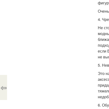
фигур
Очень
4. Чр
Не ст
модны
ближа
подхо
если 
не вы
5. Не
Это н
аксес
⇦
прида
тяжел
недоб
6. Об