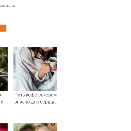
акияж глаз
о
Пить кофе вечером
 и
опасно для сердца.
ы