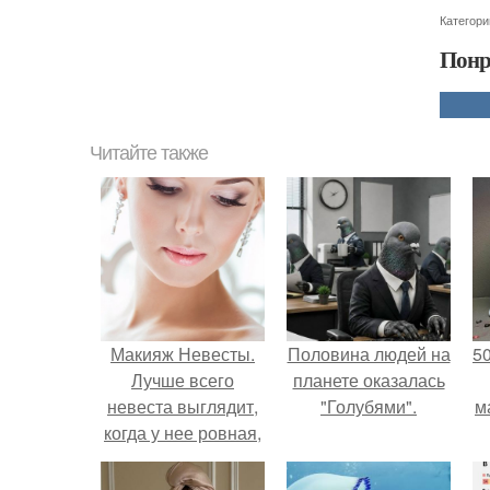
Категори
Понр
Читайте также
Макияж Невесты.
Половина людей на
5
Лучше всего
планете оказалась
невеста выглядит,
"Голубями".
м
когда у нее ровная,
естественно
выглядящая кожа.