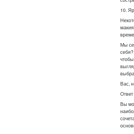
10. Я
Некот
макия
време
Мы се
себя?
чтобы
выгля
выбра
Вас, 
Ответ
Вы мо
наибо
сочет
основ