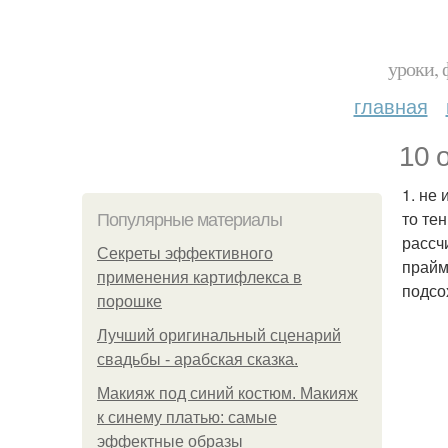
уроки, 
главная
10 
1. не
то те
Популярные материалы
рассчи
Секреты эффективного
прайм
применения картифлекса в
подсо
порошке
Лучший оригинальный сценарий
свадьбы - арабская сказка.
Макияж под синий костюм. Макияж
к синему платью: самые
эффектные образы