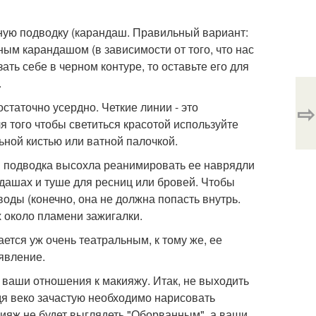
рную подводку (карандаш. Правильный вариант:
ным карандашом (в зависимости от того, что нас
ать себе в черном контуре, то оставьте его для
.
⇨
статочно усердно. Четкие линии - это
я того чтобы светиться красотой используйте
ной кистью или ватной палочкой.
ая подводка высохла реанимировать ее наврядли
андашах и туше для ресниц или бровей. Чтобы
оды (конечно, она не должна попасть внутрь.
 около пламени зажигалки.
ется уж очень театральным, к тому же, ее
 явление.
т ваши отношения к макияжу. Итак, не выходить
дя веко зачастую необходимо нарисовать
кияж не будет выглядеть "Оборванным", а ваши