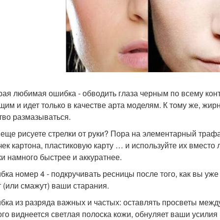
орая любимая ошибка - обводить глаза черным по всему конту
щим и идет только в качестве арта моделям. К тому же, жи
тво размазываться.
е еще рисуете стрелки от руки? Пора на элементарный трафа
чек картона, пластиковую карту … и используйте их вместо
ки намного быстрее и аккуратнее.
ибка номер 4 - подкручивать ресницы после того, как вы уж
т (или смажут) ваши старания.
ибка из разряда важных и частых: оставлять просветы между
ого виднеется светлая полоска кожи, обнуляет ваши усилия