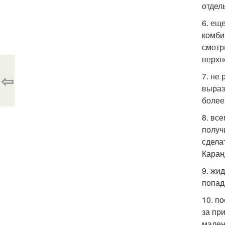
отдел
6. ещ
комби
смотр
верхн
⇦
7. не
выраз
более
8. вс
получ
сдела
Каран
9. жи
попад
10. п
за пр
мален