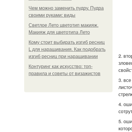
Чем можно заменить пудру. Пудра
своими руками: виды
Светлое Лето цветотип макияж.
Макияж для цветотипа Лето
Кому стоит выбирать изгиб ресниц
L для наращивания. Как подобрать
2. вт
изгиб ресниц при наращивании
злове
Контуринг как искусство: топ-
свойс
правила и советы от визажистов
3. вс
листо
стрел
4. ош
сотру
5. ош
котор