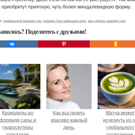
и приобретут приятную, чуть более миндалевидную форму.
и:
правильный макияж глаз
,
макияж глаз нависшее веко
,
как сделать макияж глаз
авилось? Поделитесь с друзьями!
Крокодилы во
Как выглядеть
Матча может
флориде сапы и
красиво каждый
исчезнуть из-
гидроскутеры
день.
глобального
захватили.
потепления.