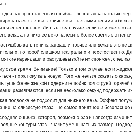
ьно.
е одна распространенная ошибка - использовать только че
нировать ее с серой, коричневой, светлыми тенями и болот
ится естественнее. Лишь в том случае, если не можете отказ
его века, а на нижнее веко нанесите более светлые оттенки
 растушёвывать тени карандаш и прочее или делать это не до
ительно, но порой слишком театрально и неестественно. Дл
 мягкие карандаши и растушевывайте их спонжем, специаль
ему свое время. Внимание! Только в том случае, если жидк
иться - пора покупать новую. Того же нельзя сказать о кар
ть тушь более жидкой подержите тюбик под струей горячей в
даши размягчаются, если на несколько секунд подержать их
дкая подводка не подходит для нижнего века. Эффект получа
ание на слизистую глаза - не самое приятное и безопасное
оследняя ошибка, которая, возможно раз и навсегда измени
иродные контуры глаз - значит уменьшать их размер. Подво
ькую стрелочку, даже если потом вы ее растушуете. Так ма