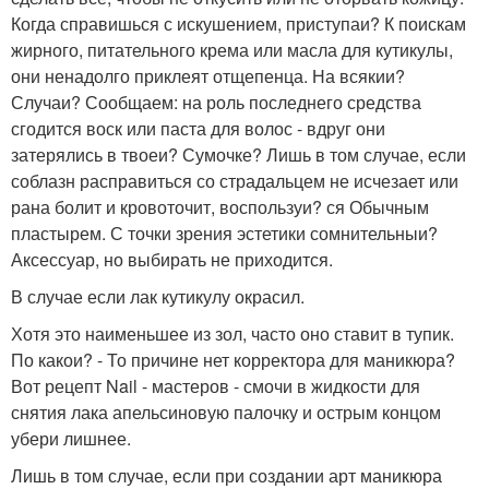
Когда справишься с искушением, приступаи? К поискам
жирного, питательного крема или масла для кутикулы,
они ненадолго приклеят отщепенца. На всякии?
Случаи? Сообщаем: на роль последнего средства
сгодится воск или паста для волос - вдруг они
затерялись в твоеи? Сумочке? Лишь в том случае, если
соблазн расправиться со страдальцем не исчезает или
рана болит и кровоточит, воспользуи? ся Обычным
пластырем. С точки зрения эстетики сомнительныи?
Аксессуар, но выбирать не приходится.
В случае если лак кутикулу окрасил.
Хотя это наименьшее из зол, часто оно ставит в тупик.
По какои? - То причине нет корректора для маникюра?
Вот рецепт Nail - мастеров - смочи в жидкости для
снятия лака апельсиновую палочку и острым концом
убери лишнее.
Лишь в том случае, если при создании арт маникюра