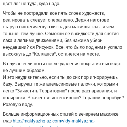
цвет лег не туда, куда надо.
Чтобы не пострадали все пять слоев художеств,
реагировать следует оперативно. Держи наготове
старую синтетическую кисть для макияжа глаз, и чем
тоньше, тем лучше. Обмокни ее в жидкости для снятия
лака и легкими движениями, без нажима убери
неудавшии? ся Рисунок. Все, что было под ним и успело
высохнуть до "Коллапса", останется на месте.
В случае если ногти после удаления покрытия выглядят
не лучшим образом.
И это неудивительно, если ты до сих пор игнорируешь
базу. Выручат те же апельсиновые палочки, которыми
легко "Зачистить Территорию" после распаривания, и
полировки. В качестве интенсивнои? Терапии попробуи?
Розовую воду.
Больше информационных статей о вечернем макияже
глаз
http://makiyazhglaz.com/vidy-makiyazha-