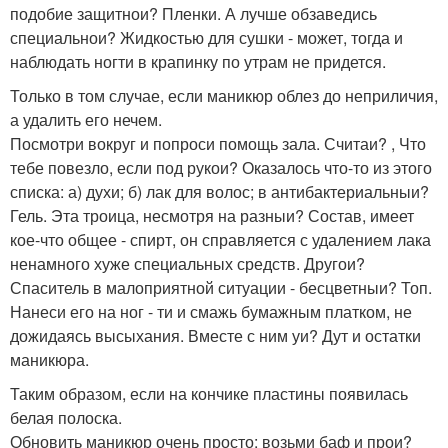
подобие защитнои? Пленки. А лучше обзаведись
специальнои? Жидкостью для сушки - может, тогда и
наблюдать ногти в крапинку по утрам не придется.
Только в том случае, если маникюр облез до неприличия,
а удалить его нечем.
Посмотри вокруг и попроси помощь зала. Считаи? , Что
тебе повезло, если под рукои? Оказалось что-то из этого
списка: а) духи; б) лак для волос; в антибактериальныи?
Гель. Эта троица, несмотря на разныи? Состав, имеет
кое-что общее - спирт, он справляется с удалением лака
ненамного хуже специальных средств. Другои?
Спаситель в малоприятной ситуации - бесцветныи? Топ.
Нанеси его на ног - ти и смажь бумажным платком, не
дожидаясь высыхания. Вместе с ним уи? Дут и остатки
маникюра.
Таким образом, если на кончике пластины появилась
белая полоска.
Обновить маникюр очень просто: возьми баф и прои?