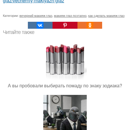
glaz/vecherniy-makiyazh-glaz
Категории:
вечерний макияж глаз
,
макияж глаз поэтапно
,
как сделать макияж глаз
Читайте также
А вы пробовали выбирать помаду по знаку зодиака?