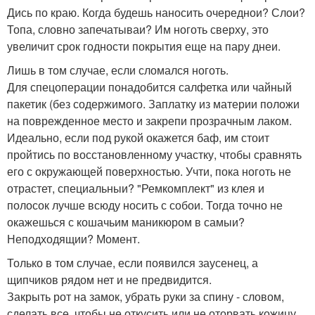
Дись по краю. Когда будешь наносить очереднои? Слои?
Топа, словно запечатываи? Им ноготь сверху, это
увеличит срок годности покрытия еще на пару днеи.
Лишь в том случае, если сломался ноготь.
Для спецоперации понадобится салфетка или чайный
пакетик (без содержимого. Заплатку из материи положи
на поврежденное место и закрепи прозрачным лаком.
Идеально, если под рукой окажется баф, им стоит
пройтись по восстановленному участку, чтобы сравнять
его с окружающей поверхностью. Учти, пока ноготь не
отрастет, специальныи? "Ремкомплект" из клея и
полосок лучше всюду носить с собои. Тогда точно не
окажешься с кошачьим маникюром в самыи?
Неподходящии? Момент.
Только в том случае, если появился заусенец, а
щипчиков рядом нет и не предвидится.
Закрыть рот на замок, убрать руки за спину - словом,
сделать все, чтобы не откусить или не оторвать кожицу.