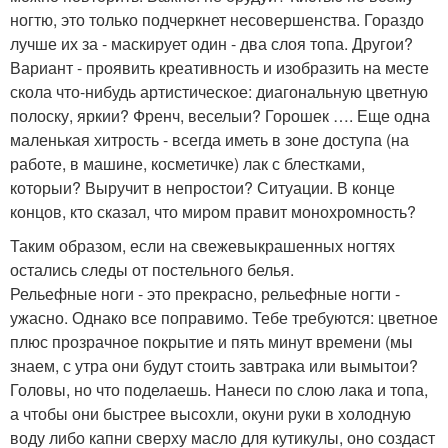
ногтю, это только подчеркнет несовершенства. Гораздо
лучше их за - маскирует один - два слоя топа. Другои?
Вариант - проявить креативность и изобразить на месте
скола что-нибудь артистическое: диагональную цветную
полоску, яркии? Френч, веселыи? Горошек …. Еще одна
маленькая хитрость - всегда иметь в зоне доступа (на
работе, в машине, косметичке) лак с блестками,
которыи? Выручит в непростои? Ситуации. В конце
концов, кто сказал, что миром правит монохромность?
Таким образом, если на свежевыкрашенных ногтях
остались следы от постельного белья.
Рельефные ноги - это прекрасно, рельефные ногти -
ужасно. Однако все поправимо. Тебе требуются: цветное
плюс прозрачное покрытие и пять минут времени (мы
знаем, с утра они будут стоить завтрака или вымытои?
Головы, но что поделаешь. Нанеси по слою лака и топа,
а чтобы они быстрее высохли, окуни руки в холодную
воду либо капни сверху масло для кутикулы, оно создаст