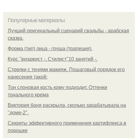
Популярные материалы
Лучший оригинальный сценарий свадьбы - арабская
сказка.
Форма (тип) лица - груша (трапеция).
Курс "визажист -. Стилист"10 занятий -.
Стрелки с тенями макияж. Пошаговый порядок его
нанесения такой:
Тон слоновая кость кому подходит. Оттенки
тонального крема
Виктория боня раскрыла, сколько зарабатывала на
"доме-2".
Секреты эффективного применения картифлекса в
порошке