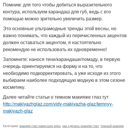
Помним: для того чтобы добиться выразительного
контура, используем карандаш для губ, ведь с его
помощью можно зрительно увеличить размер.
Это основные ультрамодные тренды этой весны, но
важно понимать, что каждый из перечисленных акцентов
должен оставаться акцентом, я настоятельно
рекомендую не использовать их одновременно!
Запомните: нанося тени/карандаши/помаду, в первую
очередь ориентируемся на форму и на то, что
необходимо подкорректировать, а уже исходя из этого
выбираем наиболее подходящую модную в этом сезоне
косметику.
Далее читайте статьи о темном макияже глаз тут
http://makiyazhglaz.com/vidy-makiyazha-glaz/temnyy-
makiyazh-glaz
Категории:
макияж глаз нависшее веко
,
как сделать макияж глаз
,
темный макияж