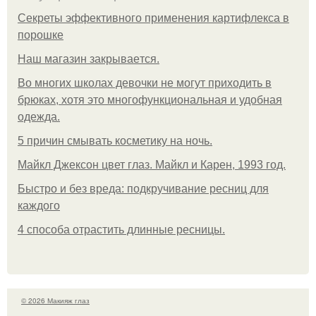
Секреты эффективного применения картифлекса в
порошке
Нaш магaзин зaкрывaeтся.
Во многих школах девочки не могут приходить в
брюках, хотя это многофункциональная и удобная
одежда.
5 причин смывать косметику на ночь.
Майкл Джексон цвет глаз. Майкл и Карен, 1993 год.
Быстро и без вреда: подкручивание ресниц для
каждого
4 способа отрастить длинные ресницы.
© 2026 Макияж глаз