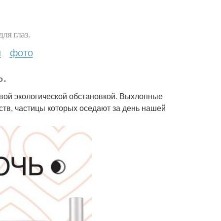
ля глаз.
и
фото
ь.
овой экологической обстановкой. Выхлопные
еств, частицы которых оседают за день нашей