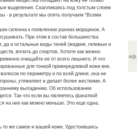
ожные выделения. Скапливаясь под толстым слоем
ры - в результате мы опять получаем "Всеми
вушек склонна к появлению ранних морщинок. А
ресушивать. При этом в состав большинства
и, да и остальные виды теней (жидкие, гелевые и
еств, вплоть до спиртов. Хотите как можно
⇨
временно очищайте ее от всего лишнего. И что
ированные для тонкой привередливой кожи век.
 волосок по периметру и по всей длине, она не
стороны, утяжеляет и делает более жесткими. А
т раннему выпадению. Об использовании
ится. Так что если вы являетесь фанаткой
ся на них как можно меньше. Это еще одна,
ь то же самое и вашей коже. Удостоившись