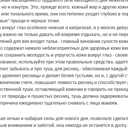
, но и изнутри. Это, прежде всего, кожный жир и другие к
 или тонального крема, они постепенно уходят глубоко в по
ые" прыщи и черные точки.
а вокруг глаз особенно нежная и капризная, и у многих де
у важно не только давать ей вовремя отдыхать, но и не пе
 теней для век входит тальк - главный виновник сухости кож
е) содержат нимало неблагоприятных для здоровья кожи вещ
е сохранить молодость и упругость кожи вокруг глаз - свое
оважно, используйте при этом правильные средства, адапт
стоит забывать и про тушь для ресниц - обволакивая каждый
о удлиняет ресницы и делает более густыми, но и, с другой 
в конечном счете, повышает ломкость ресниц и способствуе
ественной туши, оставляющей комочки и говорить не приход
х от природы и пушистых ресниц, тушь должна задерживать
 причина ежедневно тщательно снимать с лица макияж.
ая ночью и набирая силы для нового дня, позвольте сделат
ым вниманием и заботой, она никогда не останется в долгу.