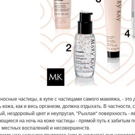
носные частицы, в купе с частицами самого макияжа, - это 
ь кожа, как и весь организм, должна отдыхать. В частности
ый, нездоровый цвет и неупругая, "Рыхлая" поверхность - я
ающиеся на ночь на коже частицы - прямой путь к забитым п
 местных воспалений и несовершенств.
время насыщенного трудового (или выходного) дня нежелат