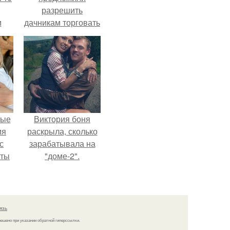
разрешить
м
дачникам торговать
своей
а
сельхозпродукцией
й
в людных местах.
.
вые
Виктория боня
мя
раскрыла, сколько
с
зарабатывала на
аты
"доме-2".
оту
на
язь
решено при указании обратной гиперссылки.