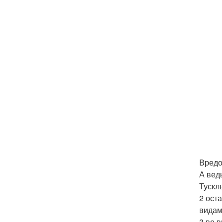
Вредо
А вед
Тускл
2 ост
видам
3 во 