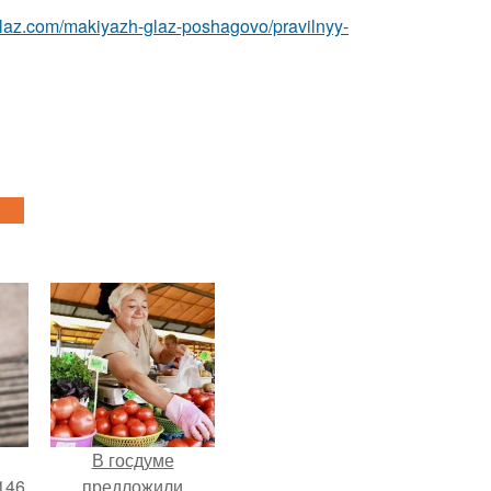
glaz.com/makiyazh-glaz-poshagovo/pravilnyy-
В госдуме
146
предложили