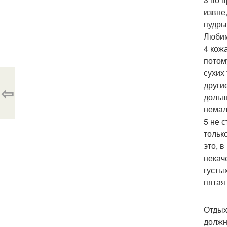
извне
пудры
Любим
4 кож
потом
сухих
други
⇦
дольш
немал
5 не 
тольк
это, 
некач
густы
пятая
Отдых
должн