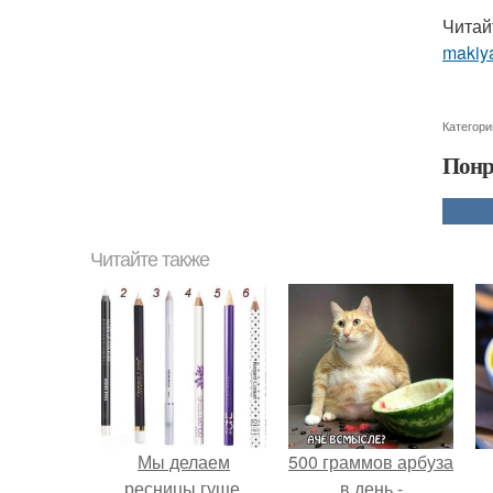
Читай
makiy
Категори
Понр
Читайте также
Мы делаем
500 граммов арбуза
ресницы гуще.
в день -