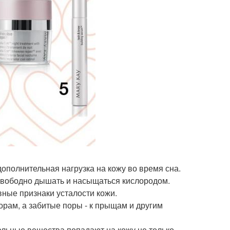
дополнительная нагрузка на кожу во время сна.
, свободно дышать и насыщаться кислородом.
вные признаки усталости кожи.
орам, а забитые поры - к прыщам и другим
ельные вещества попадают на кожу не только