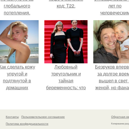
глобального
код: T22.
лет по
потепления.
человечески
Меркам и
претендует н
звание само
старой в мире
Как сделать кожу
Любовный
Безруков впер
упругой и
треугольник и
за долгое вре
подтянутой в
тайная
вышел в свет 
домашних
беременность: что
женой, но фан
условиях?
скрывает
не оценили
наследница Никиты
скромную крас
Михалкова?
Анны: "какая о
скучная.
Контакты
Пользовательское соглашение
Обратная св
Политика конфидециальности
Копирование раз