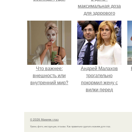
максимальная доза
для здорового
взрослого,
предупредили
врачи.
Что важнее:
Андрей Малахов
внешность или
трогательно
внутренний мир?
покормил жену с
вилки перед
камерой, вызвав
умиление у
поклонников.
© 2026 Макияж глаз
Уроки, фото, инструкции, отзывы. Как правильно сделать макияж для глаз.