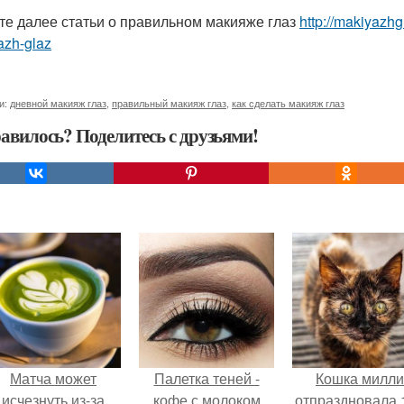
те далее статьи о правильном макияже глаз
http://makiyazh
azh-glaz
и:
дневной макияж глаз
,
правильный макияж глаз
,
как сделать макияж глаз
авилось? Поделитесь с друзьями!
Матча может
Палетка теней -
Кошка милли
исчезнуть из-за
кофе с молоком
отпраздновала 