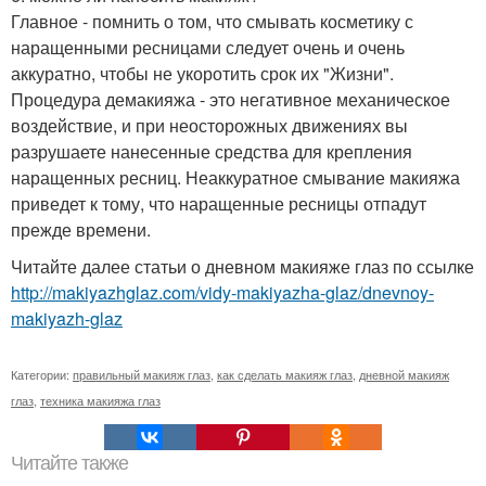
Главное - помнить о том, что смывать косметику с
наращенными ресницами следует очень и очень
аккуратно, чтобы не укоротить срок их "Жизни".
Процедура демакияжа - это негативное механическое
воздействие, и при неосторожных движениях вы
разрушаете нанесенные средства для крепления
наращенных ресниц. Неаккуратное смывание макияжа
приведет к тому, что наращенные ресницы отпадут
прежде времени.
Читайте далее статьи о дневном макияже глаз по ссылке
http://makiyazhglaz.com/vidy-makiyazha-glaz/dnevnoy-
makiyazh-glaz
Категории:
правильный макияж глаз
,
как сделать макияж глаз
,
дневной макияж
глаз
,
техника макияжа глаз
Читайте также