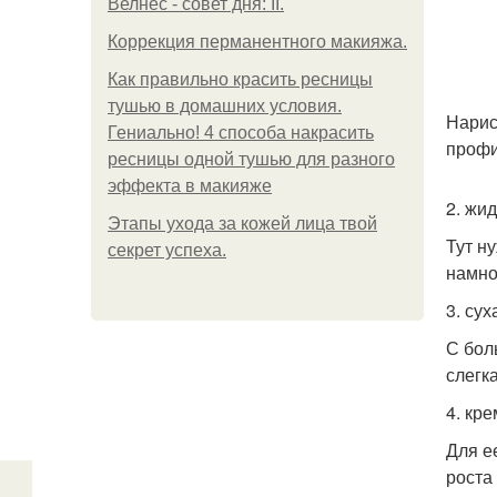
Велнес - совет дня: II.
Коррекция перманентного макияжа.
Как правильно красить ресницы
тушью в домашних условия.
Нарис
Гениально! 4 способа накрасить
профи
ресницы одной тушью для разного
эффекта в макияже
2. жи
Этапы ухода за кожей лица твой
Тут н
секрет успеха.
намно
3. сух
С бол
слегк
4. кр
Для е
роста