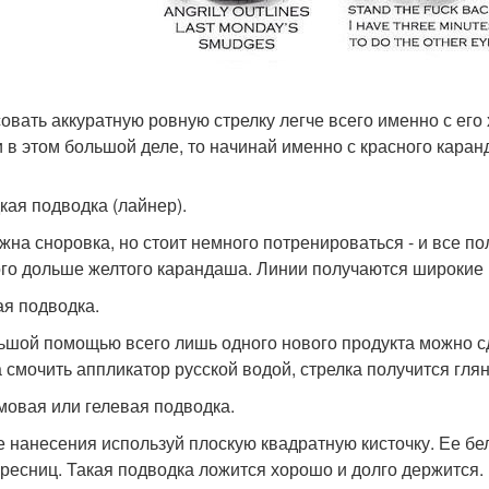
овать аккуратную ровную стрелку легче всего именно с его
 в этом большой деле, то начинай именно с красного каран
дкая подводка (лайнер).
ужна сноровка, но стоит немного потренироваться - и все п
го дольше желтого карандаша. Линии получаются широкие и
ая подводка.
ьшой помощью всего лишь одного нового продукта можно сд
а смочить аппликатор русской водой, стрелка получится гля
емовая или гелевая подводка.
е нанесения используй плоскую квадратную кисточку. Ее б
 ресниц. Такая подводка ложится хорошо и долго держится.