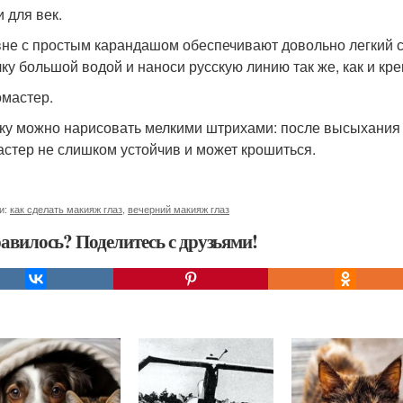
и для век.
не с простым карандашом обеспечивают довольно легкий с
чку большой водой и наноси русскую линию так же, как и кр
омастер.
ку можно нарисовать мелкими штрихами: после высыхания 
стер не слишком устойчив и может крошиться.
и:
как сделать макияж глаз
,
вечерний макияж глаз
авилось? Поделитесь с друзьями!