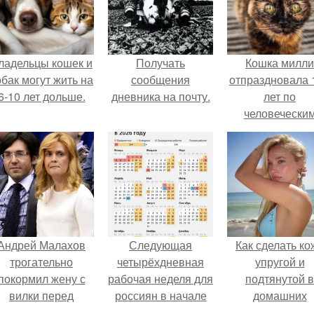
ладельцы кошек и
Получать
Кошка милли
обак могут жить на
сообщения
отпраздновала 
6-10 лет дольше.
дневника на почту.
лет по
человечески
Меркам и
претендует н
звание само
старой в мире
Андрей Малахов
Следующая
Как сделать ко
трогательно
четырёхдневная
упругой и
покормил жену с
рабочая неделя для
подтянутой в
вилки перед
россиян в начале
домашних
камерой, вызвав
ноября наступит.
условиях?