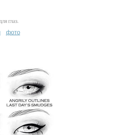
ля глаз.
и
фото