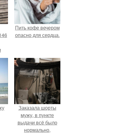
Пить кофе вечером
146
опасно для сердца.
м
а
й
.
жу
Заказала шорты
мужу, в пункте
выдачи всё было
нормально,
примерил все