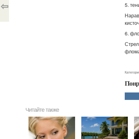
⇦
5. тен
Нарав
кисто
6. фл
Стрел
флома
Категори
Понр
Читайте также