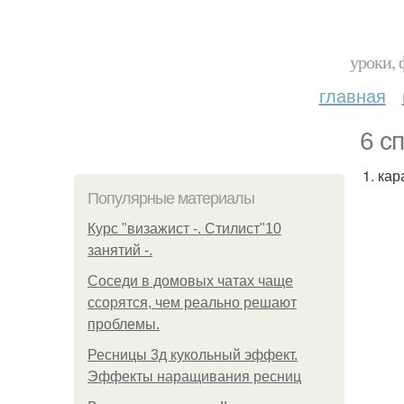
уроки, 
главная
6 с
1. ка
Популярные материалы
Курс "визажист -. Стилист"10
занятий -.
Соседи в домовых чатах чаще
ссорятся, чем реально решают
проблемы.
Ресницы 3д кукольный эффект.
Эффекты наращивания ресниц