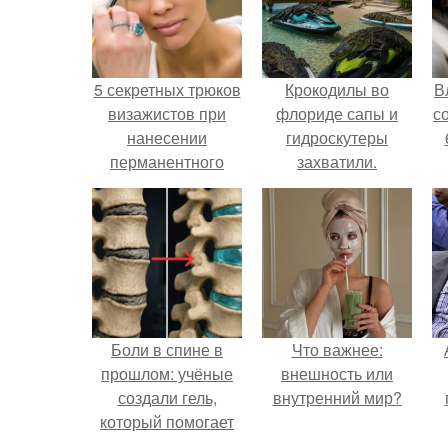
5 секретных трюков
Крокодилы во
В
визажистов при
флориде сапы и
с
нанесении
гидроскутеры
перманентного
захватили.
макияжа.
Боли в спине в
Что важнее:
прошлом: учёные
внешность или
создали гель,
внутренний мир?
который помогает
восстанавливать