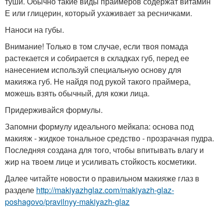
туши. Обычно такие виды праймеров содержат витамин
Е или глицерин, который ухаживает за ресничками.
Наноси на губы.
Внимание! Только в том случае, если твоя помада
растекается и собирается в складках губ, перед ее
нанесением используй специальную основу для
макияжа губ. Не найдя под рукой такого праймера,
можешь взять обычный, для кожи лица.
Придерживайся формулы.
Запомни формулу идеального мейкапа: основа под
макияж - жидкое тональное средство - прозрачная пудра.
Последняя создана для того, чтобы впитывать влагу и
жир на твоем лице и усиливать стойкость косметики.
Далее читайте новости о правильном макияже глаз в
разделе
http://makiyazhglaz.com/makiyazh-glaz-
poshagovo/pravilnyy-makiyazh-glaz