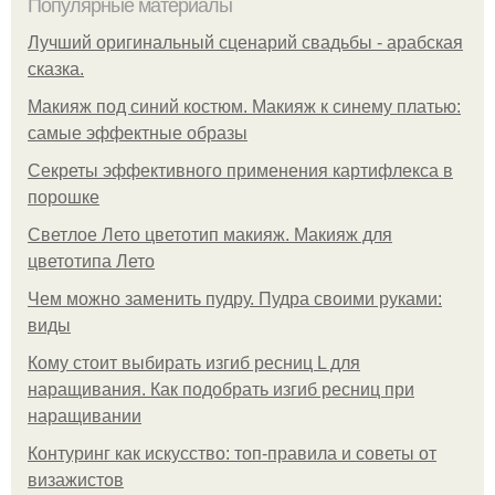
Популярные материалы
Лучший оригинальный сценарий свадьбы - арабская
сказка.
Макияж под синий костюм. Макияж к синему платью:
самые эффектные образы
Секреты эффективного применения картифлекса в
порошке
Светлое Лето цветотип макияж. Макияж для
цветотипа Лето
Чем можно заменить пудру. Пудра своими руками:
виды
Кому стоит выбирать изгиб ресниц L для
наращивания. Как подобрать изгиб ресниц при
наращивании
Контуринг как искусство: топ-правила и советы от
визажистов