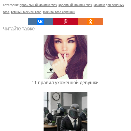
Категории:
правильный макияж глаз
,
красивый макияж глаз
,
макияж для зеленых
глаз
,
темный макияж глаз
,
макияж глаз картинки
Читайте также
11 правил ухоженной девушки.