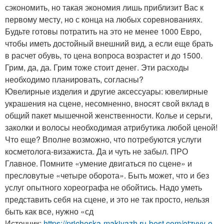
сэкономить, но такая экономия лишь приблизит Вас к
первому месту, но с конца на любых соревнованиях.
Будьте готовы потратить на это не менее 1000 Евро,
чтобы иметь достойный внешний вид, а если еще брать
в расчет обувь, то цена вопроса возрастет и до 1500.
Грим, да, да. Грим тоже стоит денег. Эти расходы
необходимо планировать, согласны?
Ювелирные изделия и другие аксессуары: ювелирные
украшения на сцене, несомненно, вносят свой вклад в
общий пакет мышечной женственности. Колье и серьги,
заколки и волосы необходимая атрибутика любой ценой!
Что еще? Вполне возможно, что потребуются услуги
косметолога-визажиста. Да и чуть не забыл. ПРО
Главное. Помните «умение двигаться по сцене» и
пресловутые «четыре оборота». Быть может, что и без
услуг опытного хореографа не обойтись. Надо уметь
представить себя на сцене, и это не так просто, нельзя
быть как все, нужно «сд
Источник:
https://pricheska-makiyazh.ru-best.com/otzyvy-o-