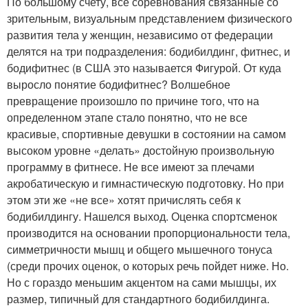
По большому счету, все соревнования связанные со
зрительным, визуальным представлением физического
развития тела у женщин, независимо от федерации
делятся на три подразделения: бодибилдинг, фитнес, и
бодифитнес (в США это называется Фигурой. От куда
выросло понятие бодифитнес? Волшебное
превращение произошло по причине того, что на
определенном этапе стало понятно, что не все
красивые, спортивные девушки в состоянии на самом
высоком уровне «делать» достойную произвольную
программу в фитнесе. Не все имеют за плечами
акробатическую и гимнастическую подготовку. Но при
этом эти же «не все» хотят причислять себя к
бодибилдингу. Нашелся выход. Оценка спортсменок
производится на основании пропорциональности тела,
симметричности мышц и общего мышечного тонуса
(среди прочих оценок, о которых речь пойдет ниже. Но.
Но с гораздо меньшим акцентом на сами мышцы, их
размер, типичный для стандартного бодибилдинга.