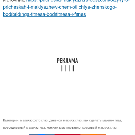
pricheskah-i-makiyazhe/v-chem-otlichiya-zhenskogo-
bodibildinga-fitnesa-bodifitnesa-i-fitnes
Категории:
макияж фото глаз
,
дневной макияж глаз
,
как сделать макияж глаз
,
повседневный макияж глаз
,
макияж глаз поэтапно
,
красивый макияж глаз