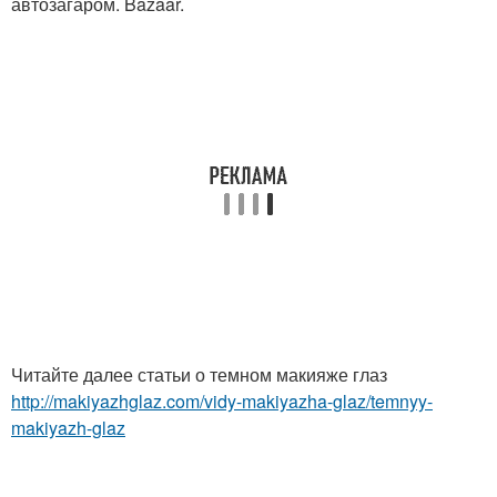
автозагаром. Bazaar.
Читайте далее статьи о темном макияже глаз
http://makiyazhglaz.com/vidy-makiyazha-glaz/temnyy-
makiyazh-glaz