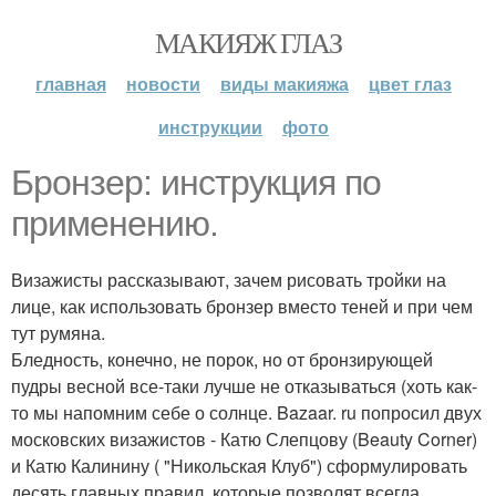
МАКИЯЖ ГЛАЗ
главная
новости
виды макияжа
цвет глаз
инструкции
фото
Бронзер: инструкция по
применению.
Визажисты рассказывают, зачем рисовать тройки на
лице, как использовать бронзер вместо теней и при чем
тут румяна.
Бледность, конечно, не порок, но от бронзирующей
пудры весной все-таки лучше не отказываться (хоть как-
то мы напомним себе о солнце. Bazaar. ru попросил двух
московских визажистов - Катю Слепцову (Beauty Corner)
и Катю Калинину ( "Никольская Клуб") сформулировать
десять главных правил, которые позволят всегда