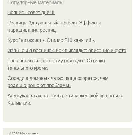
Популярные материалы
Велнес - совет дня: II.
Ресницы 3д кукольный эффект. Эффекты
наращивания ресниц
Курс "визажист -. Стилист"10 занятий -.
Изгиб c и d ресничек. Как выглядит: описание и фото
Тон слоновая кость кому подходит. Оттенки
тонального крема
Соседи в домовых чатах чаще ссорятся, чем
реально решают проблемы.
Анджукаева аюна. Четыре типа женской красоты в
Калмыкии.
© 2026 Макияж глаз