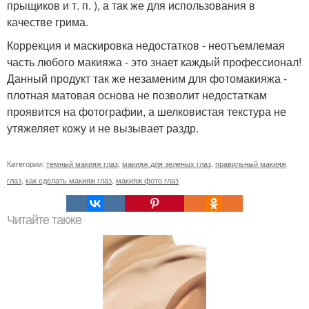
прыщиков и т. п. ), а так же для использования в
качестве грима.
Коррекция и маскировка недостатков - неотъемлемая
часть любого макияжа - это знает каждый профессионал!
Данный продукт так же незаменим для фотомакияжа -
плотная матовая основа не позволит недостаткам
проявится на фотографии, а шелковистая текстура не
утяжеляет кожу и не вызывает раздр.
Категории:
темный макияж глаз
,
макияж для зеленых глаз
,
правильный макияж
глаз
,
как сделать макияж глаз
,
макияж фото глаз
Читайте также