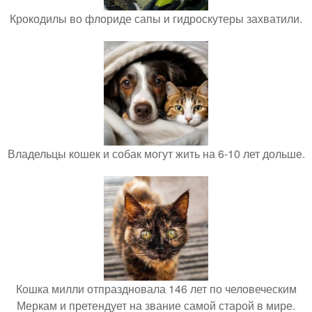
Крокодилы во флориде сапы и гидроскутеры захватили.
Владельцы кошек и собак могут жить на 6-10 лет дольше.
Кошка милли отпраздновала 146 лет по человеческим
Меркам и претендует на звание самой старой в мире.