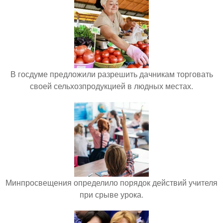
В госдуме предложили разрешить дачникам торговать
своей сельхозпродукцией в людных местах.
Минпросвещения определило порядок действий учителя
при срыве урока.