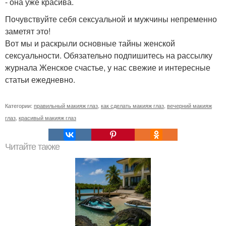
- она уже красива.
Почувствуйте себя сексуальной и мужчины непременно
заметят это!
Вот мы и раскрыли основные тайны женской
сексуальности. Обязательно подпишитесь на рассылку
журнала Женское счастье, у нас свежие и интересные
статьи ежедневно.
Категории:
правильный макияж глаз
,
как сделать макияж глаз
,
вечерний макияж
глаз
,
красивый макияж глаз
Читайте также