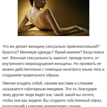
Что же делает женщину сексуально привлекательной?
Красота? Минимум одежды? Яркий макияж? Безусловно
нет. Женская сексуальность зависит, прежде всего, от
внутреннего мироощущения женщины. Но проявить ее
можно действительно с помощью нехитрого языка тела и
созданием правильного образа.
Умение владеть собой, своими жестами и словами
называется габитарным имиджем. Это то, благодаря
чему другие люди видят вас такой, какой вы хотите,
чтобы они вас видели. Вы создаете собственный образ,
подходящий к каждому конкретному случаю.