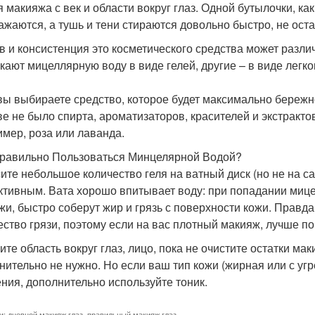
я макияжа с век и области вокруг глаз. Одной бутылочки, как
ажаются, а тушь и тени стираются довольно быстро, не ост
в и консистенция это косметического средства может разли
кают мицеллярную воду в виде гелей, другие – в виде легк
вы выбираете средство, которое будет максимально бережн
ве не было спирта, ароматизаторов, красителей и экстракто
имер, роза или лаванда.
равильно Пользоваться Минцелярной Водой?
ите небольшое количество геля на ватный диск (но не на с
тивным. Вата хорошо впитывает воду: при попадании мицел
жи, быстро соберут жир и грязь с поверхности кожи. Правда
ество грязи, поэтому если на вас плотный макияж, лучше по
ите область вокруг глаз, лицо, пока не очистите остатки ма
нительно не нужно. Но если ваш тип кожи (жирная или с у
ния, дополнительно используйте тоник.
и:
дневной макияж глаз
,
правильный макияж глаз