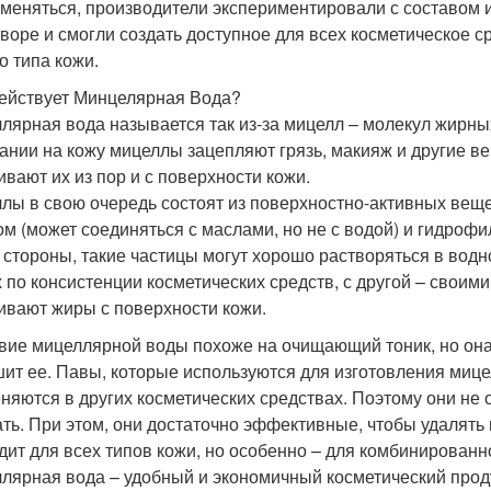
 меняться, производители экспериментировали с составом
творе и смогли создать доступное для всех косметическое с
о типа кожи.
ействует Минцелярная Вода?
лярная вода называется так из-за мицелл – молекул жирных
ании на кожу мицеллы зацепляют грязь, макияж и другие ве
ивают их из пор и с поверхности кожи.
лы в свою очередь состоят из поверхностно-активных вещ
ом (может соединяться с маслами, но не с водой) и гидрофи
 стороны, такие частицы могут хорошо растворяться в вод
х по консистенции косметических средств, с другой – свои
ивают жиры с поверхности кожи.
вие мицеллярной воды похоже на очищающий тоник, но она 
шит ее. Павы, которые используются для изготовления мице
няются в других косметических средствах. Поэтому они не 
ть. При этом, они достаточно эффективные, чтобы удалять 
дит для всех типов кожи, но особенно – для комбинированно
лярная вода – удобный и экономичный косметический проду