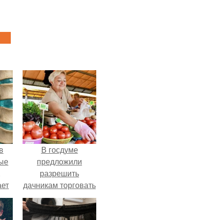
в
В госдуме
ые
предложили
,
разрешить
ает
дачникам торговать
ть
своей
ые
сельхозпродукцией