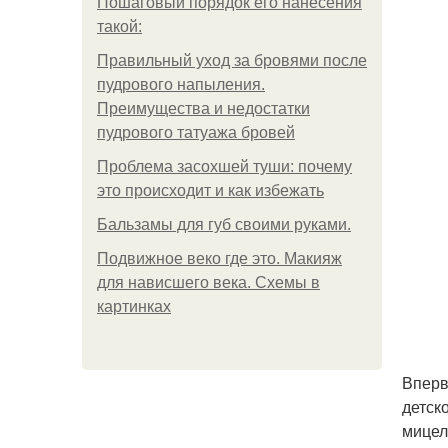
Пошаговый порядок его нанесения
такой:
Правильный уход за бровями после
пудрового напыления.
Преимущества и недостатки
пудрового татуажа бровей
Проблема засохшей туши: почему
это происходит и как избежать
Бальзамы для губ своими руками.
Подвижное веко где это. Макияж
для нависшего века. Схемы в
картинках
Вперв
детск
мицел