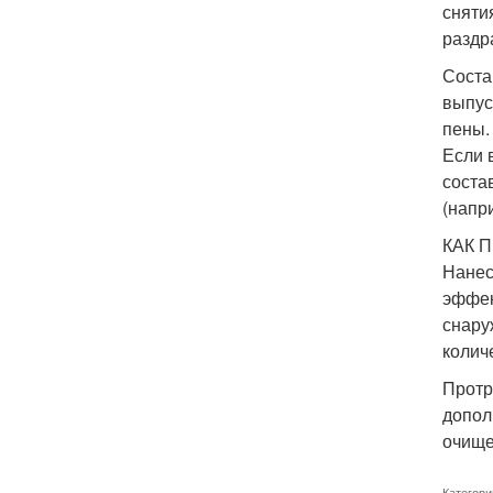
сняти
раздр
Соста
выпус
пены.
Если 
соста
(напр
КАК П
Нанес
эффек
снару
колич
Протр
допол
очище
Категори