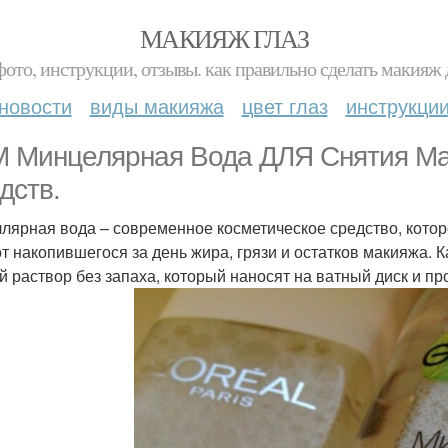
МАКИЯЖ ГЛАЗ
фото, инструкции, отзывы. как правильно сделать макияж д
новости
виды макияжа
цвет глаз
инструкци
 Минцелярная Вода ДЛЯ Снятия Ма
дств.
лярная вода – современное косметическое средство, кото
от накопившегося за день жира, грязи и остатков макияжа. К
й раствор без запаха, который наносят на ватный диск и пр