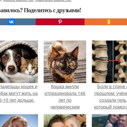
авилось? Поделитесь с друзьями!
ладельцы кошек и
Кошка милли
Боли в спине 
обак могут жить на
отпраздновала 146
прошлом: учён
6-10 лет дольше.
лет по
создали гель
человеческим
который помог
Меркам и
восстанавлива
претендует на
межпозвоночн