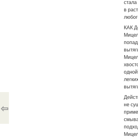
стала
в рас
любог
КАК Д
Мицел
попад
вытяг
Мицел
хвост
одной
легки
вытяг
Дейст
не су
⇦
приме
смыва
подхо
Мицел