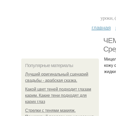
уроки, 
главная
ЧЕМ
Сре
Мицел
кожу 
Популярные материалы
жидки
Лучший оригинальный сценарий
свадьбы - арабская сказка.
Какой цвет теней подходит глазам
карим. Какие тени подходят для
карих глаз
Стрелки с тенями макияж.