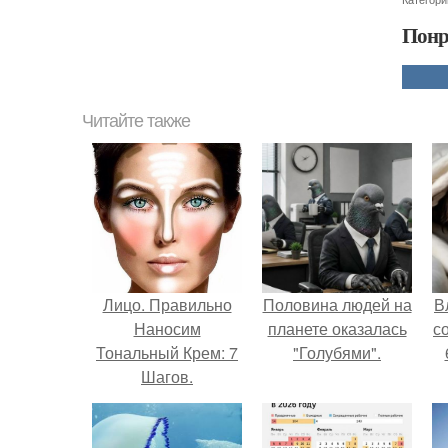
Понр
Читайте также
Лицо. Правильно
Половина людей на
В
Наносим
планете оказалась
с
Тональный Крем: 7
"Голубями".
Шагов.