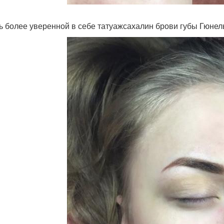
ть более уверенной в себе татуажсахалин брови губы Гюнел