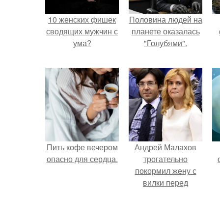
10 женских фишек
Половина людей на
сводящих мужчин с
планете оказалась
ума?
"Голубями".
Пить кофе вечером
Андрей Малахов
опасно для сердца.
трогательно
покормил жену с
вилки перед
камерой, вызвав
умиление у
поклонников.