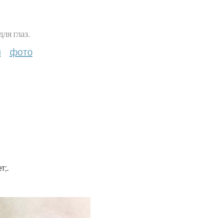
ля глаз.
и
фото
т;.