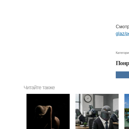
Смотр
glaz/
Категори
Понр
Читайте также