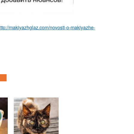
ttp://makiyazhglaz.com/novosti-o-makiyazhe-