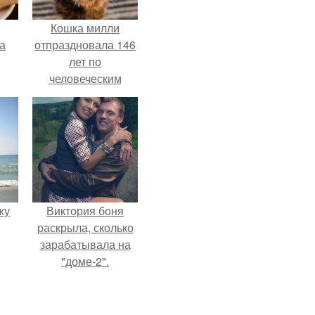
Кошка милли
за
отпраздновала 146
лет по
человеческим
Меркам и
претендует на
звание самой
старой в мире.
жу
Виктория боня
раскрыла, сколько
зарабатывала на
"доме-2".