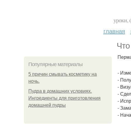
уроки, 
главная
Что
Перма
Популярные материалы
- Изм
5 причин смывать косметику на
- Пол
ночь.
- Виз
Пудра в домашних условиях.
- Сде
Ингредиенты для приготовления
- Исп
домашней пудры
- Зам
- Нач