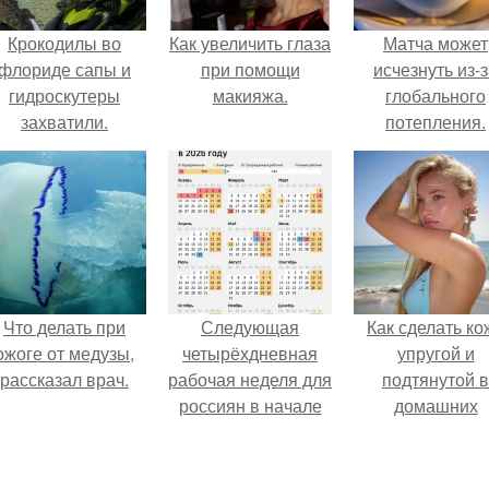
Крокодилы во
Как увеличить глаза
Матча может
флориде сапы и
при помощи
исчезнуть из-
гидроскутеры
макияжа.
глобального
захватили.
потепления.
Что делать при
Следующая
Как сделать ко
ожоге от медузы,
четырёхдневная
упругой и
рассказал врач.
рабочая неделя для
подтянутой в
россиян в начале
домашних
ноября наступит.
условиях?