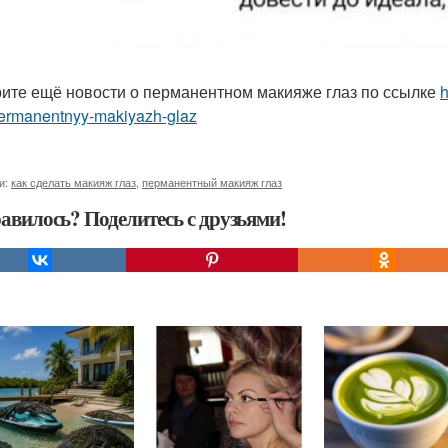
ите ещё новости о перманентном макияже глаз по ссылке
h
permanentnyy-makiyazh-glaz
и:
как сделать макияж глаз
,
перманентный макияж глаз
авилось? Поделитесь с друзьями!