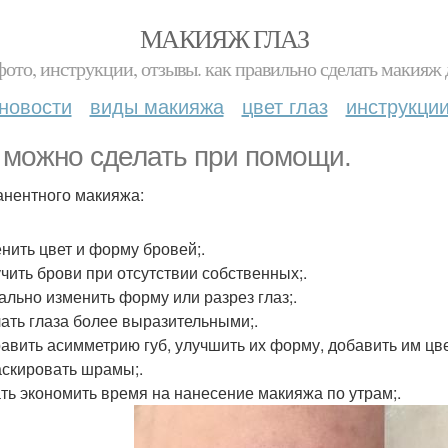
МАКИЯЖ ГЛАЗ
фото, инструкции, отзывы. как правильно сделать макияж д
новости
виды макияжа
цвет глаз
инструкци
 можно сделать при помощи.
нентного макияжа:
енить цвет и форму бровей;.
учить брови при отсутствии собственных;.
уально изменить форму или разрез глаз;.
лать глаза более выразительными;.
равить асимметрию губ, улучшить их форму, добавить им цве
аскировать шрамы;.
ать экономить время на нанесение макияжа по утрам;.