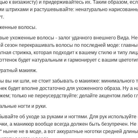
ью к визажисту) и придерживайтесь их. Таким образом, есл
ми штрихами и растушевывайте: ненатурально нарисованные
т.
оженные волосы.
вые ухоженные волосы - залог удачного внешнего Вида. Н
й сезон перекрашивать волосы по последней моде: главные
атная стрижка, которая подходит к вашему стилю и типу лиц
 оттенок будет натуральным и гармонирует с вашим цветоти
куратный макияж.
бы вы ни шли, не стоит забывать о макияже: минимального 
чек будет вполне достаточно для ухоженного образа. Ну а 
жем; только не переусердствуйте: делайте акцентом либо гл
альные ногти и руки.
бывайте об уходе за руками и ногтями. Для рук используй
чки, а маникюр вообще всегда должен быть безупречен. Не
и" нынче не в моде, а вот аккуратные ноготки средней длин