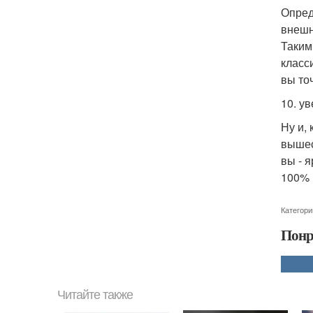
Опред
внешн
Таким
класс
вы то
10. ув
Ну и,
вышес
вы - 
100% 
Категори
Понр
Читайте также