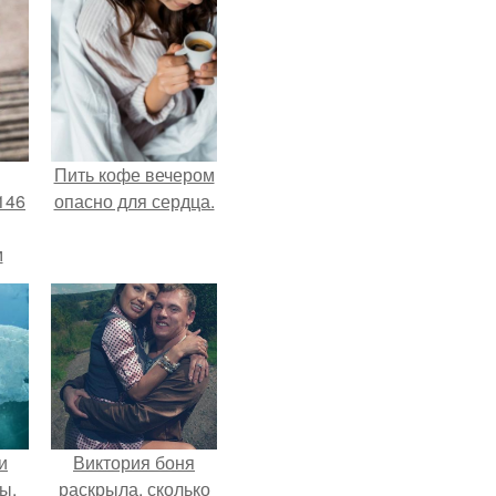
Пить кофе вечером
146
опасно для сердца.
м
а
й
.
и
Виктория боня
ы,
раскрыла, сколько