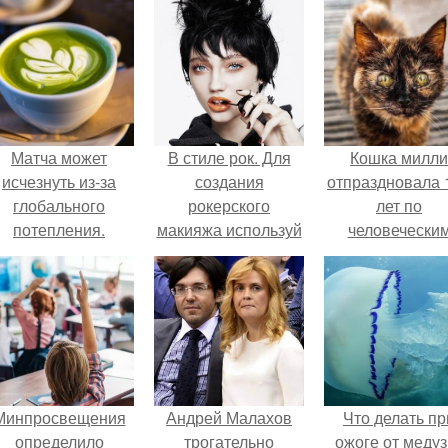
Матча может
В стиле рок. Для
Кошка милли
исчезнуть из-за
создания
отпраздновала 
глобального
рокерского
лет по
потепления.
макияжа используй
человечески
выравнивающую
Меркам и
кожу основу и
претендует н
матовую пудру.
звание само
старой в мире
Минпросвещения
Андрей Малахов
Что делать пр
определило
трогательно
ожоге от медуз