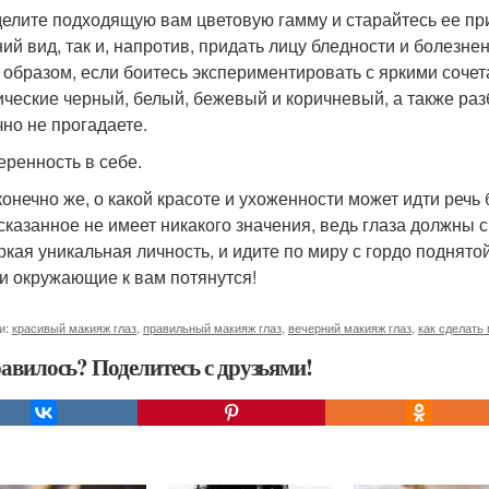
елите подходящую вам цветовую гамму и старайтесь ее пр
ий вид, так и, напротив, придать лицу бледности и болезне
 образом, если боитесь экспериментировать с яркими сочет
ические черный, белый, бежевый и коричневый, а также раз
чно не прогадаете.
еренность в себе.
 конечно же, о какой красоте и ухоженности может идти речь
казанное не имеет никакого значения, ведь глаза должны св
яркая уникальная личность, и идите по миру с гордо поднято
и окружающие к вам потянутся!
и:
красивый макияж глаз
,
правильный макияж глаз
,
вечерний макияж глаз
,
как сделать
авилось? Поделитесь с друзьями!