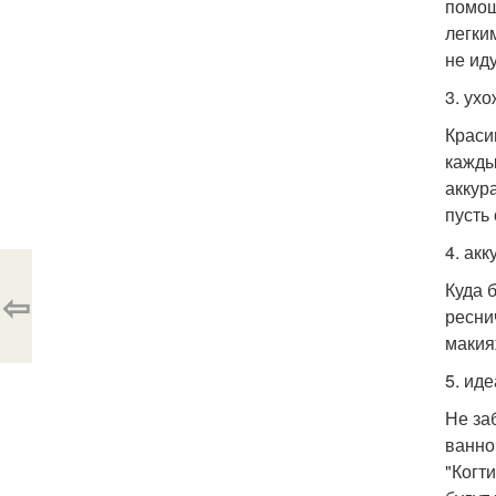
помощ
легки
не иду
3. ух
Краси
кажды
аккур
пусть
4. ак
Куда 
⇦
ресни
макия
5. иде
Не за
ванно
"Когт