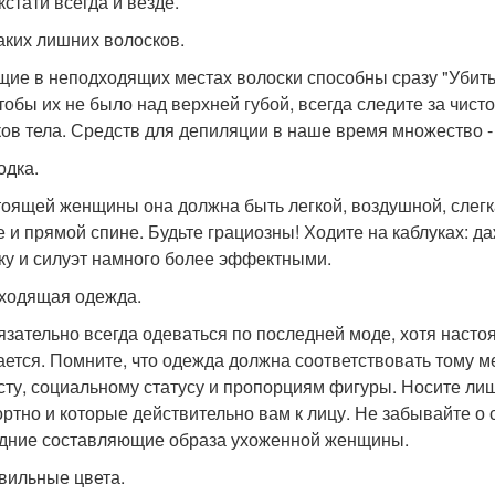
кстати всегда и везде.
каких лишних волосков.
щие в неподходящих местах волоски способны сразу "Убить"
чтобы их не было над верхней губой, всегда следите за чист
ков тела. Средств для депиляции в наше время множество 
одка.
тоящей женщины она должна быть легкой, воздушной, слегка
е и прямой спине. Будьте грациозны! Ходите на каблуках: 
ку и силуэт намного более эффектными.
дходящая одежда.
язательно всегда одеваться по последней моде, хотя насто
ается. Помните, что одежда должна соответствовать тому ме
сту, социальному статусу и пропорциям фигуры. Носите лиш
ртно и которые действительно вам к лицу. Не забывайте о с
дние составляющие образа ухоженной женщины.
авильные цвета.