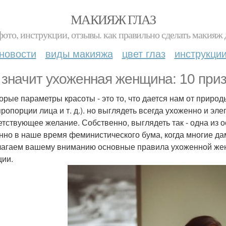
МАКИЯЖ ГЛАЗ
фото, инструкции, отзывы. как правильно сделать макияж д
новости
виды макияжа
цвет глаз
инструкци
 значит ухоженная женщина: 10 приз
орые параметры красоты - это то, что дается нам от природ
пропорции лица и т. д.). но выглядеть всегда ухоженно и эл
етствующее желание. Собственно, выглядеть так - одна из
нно в наше время феминистического бума, когда многие да
агаем вашему вниманию основные правила ухоженной жен
ции.