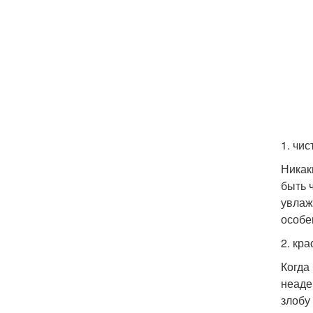
1. чи
Никак
быть 
увлаж
особе
2. кр
Когда
неаде
злобу