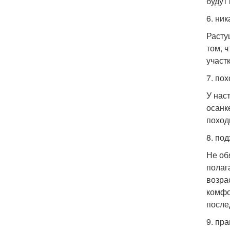
будут 
6. ни
Расту
том, 
участ
7. пох
У нас
осанк
поход
8. по
Не об
полаг
возра
комфо
после
9. пр