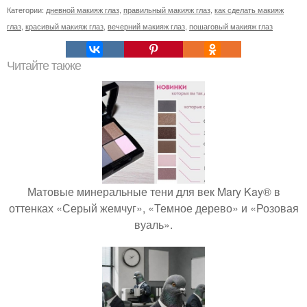
Категории:
дневной макияж глаз
,
правильный макияж глаз
,
как сделать макияж
глаз
,
красивый макияж глаз
,
вечерний макияж глаз
,
пошаговый макияж глаз
Читайте также
Матовые минеральные тени для век Mary Kay® в
оттенках «Серый жемчуг», «Темное дерево» и «Розовая
вуаль».