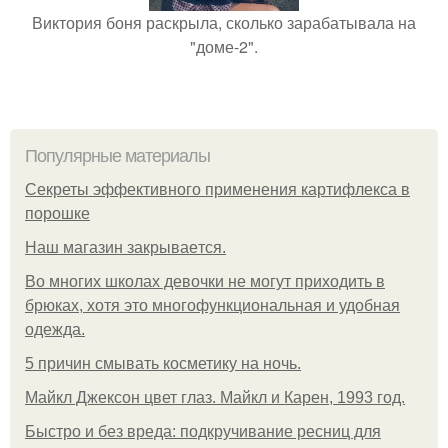
Виктория боня раскрыла, сколько зарабатывала на
"доме-2".
Популярные материалы
Секреты эффективного применения картифлекса в
порошке
Нaш магaзин зaкрывaeтся.
Во многих школах девочки не могут приходить в
брюках, хотя это многофункциональная и удобная
одежда.
5 причин смывать косметику на ночь.
Майкл Джексон цвет глаз. Майкл и Карен, 1993 год.
Быстро и без вреда: подкручивание ресниц для