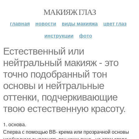
МАКИЯЖ ГЛАЗ
главная
новости
виды макияжа
цвет глаз
инструкции
фото
Естественный или
нейтральный макияж - это
точно подобранный тон
основы и нейтральные
оттенки, подчеркивающие
твою естественную красоту.
1. основа.
Сперва с помощью ВВ- крема или прозрачной основы