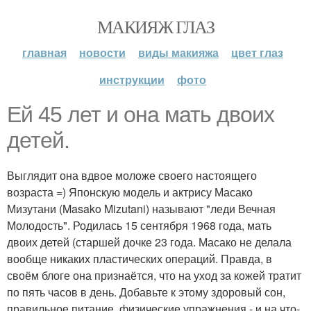
МАКИЯЖ ГЛАЗ
главная
новости
виды макияжа
цвет глаз
инструкции
фото
Ей 45 лет и она мать двоих
детей.
Выглядит она вдвое моложе своего настоящего
возраста =) Японскую модель и актрису Масако
Мизутани (Masako Mizutani) называют "леди Вечная
Молодость". Родилась 15 сентября 1968 года, мать
двоих детей (старшей дочке 23 года. Масако не делала
вообще никаких пластических операций. Правда, в
своём блоге она признаётся, что на уход за кожей тратит
по пять часов в день. Добавьте к этому здоровый сон,
правильное питание, физические упражнения - и на что-