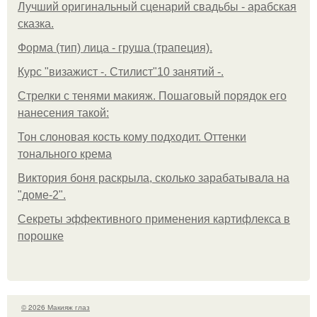
Лучший оригинальный сценарий свадьбы - арабская
сказка.
Форма (тип) лица - груша (трапеция).
Курс "визажист -. Стилист"10 занятий -.
Стрелки с тенями макияж. Пошаговый порядок его
нанесения такой:
Тон слоновая кость кому подходит. Оттенки
тонального крема
Виктория боня раскрыла, сколько зарабатывала на
"доме-2".
Секреты эффективного применения картифлекса в
порошке
© 2026 Макияж глаз