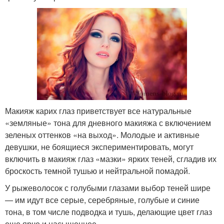
Макияж карих глаз приветствует все натуральные
«земляные» тона для дневного макияжа с включением
зеленых оттенков «на выход». Молодые и активные
девушки, не боящиеся экспериментировать, могут
включить в макияж глаз «мазки» ярких теней, сгладив их
броскость темной тушью и нейтральной помадой.
У рыжеволосок с голубыми глазами выбор теней шире
— им идут все серые, серебряные, голубые и синие
тона, в том числе подводка и тушь, делающие цвет глаз
еще ярче и насыщеннее.