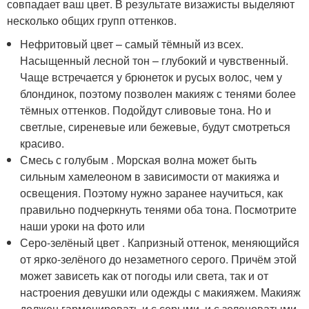
совпадает ваш цвет. В результате визажисты выделяют
несколько общих групп оттенков.
Нефритовый цвет – самый тёмный из всех.
Насыщенный лесной тон – глубокий и чувственный.
Чаще встречается у брюнеток и русых волос, чем у
блондинок, поэтому позволен макияж с тенями более
тёмных оттенков. Подойдут сливовые тона. Но и
светлые, сиреневые или бежевые, будут смотреться
красиво.
Смесь с голубым . Морская волна может быть
сильным хамелеоном в зависимости от макияжа и
освещения. Поэтому нужно заранее научиться, как
правильно подчеркнуть тенями оба тона. Посмотрите
наши уроки на фото или
Серо-зелёный цвет . Капризный оттенок, меняющийся
от ярко-зелёного до незаметного серого. Причём этой
может зависеть как от погоды или света, так и от
настроения девушки или одежды с макияжем. Макияж
должен гармонировать и с серыми, и с зеленоватыми