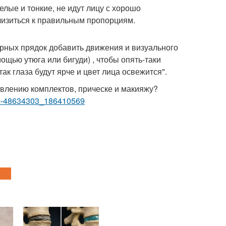
лые и тонкие, не идут лицу с хорошо
лизиться к правильным пропорциям.
арных прядок добавить движения и визуального
ощью утюга или бигуди) , чтобы опять-таки
ак глаза будут ярче и цвет лица освежится".
авлению комплектов, прическе и макияжу?
bum-48634303_186410569