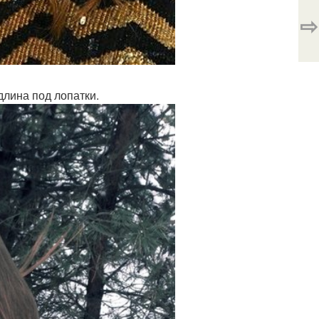
⇨
длина под лопатки.