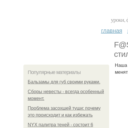
уроки, 
главная
F@S
сти
Наша 
менят
Популярные материалы
Бальзамы для губ своими руками.
Сборы невесты - всегда особенный
момент.
Проблема засохшей туши: почему
это происходит и как избежать
NYX палитра теней - состоит 6