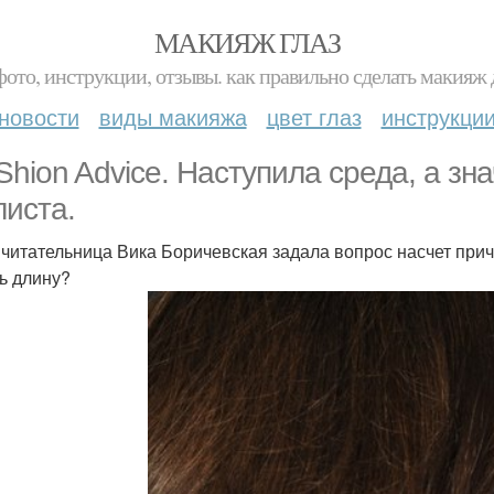
МАКИЯЖ ГЛАЗ
фото, инструкции, отзывы. как правильно сделать макияж д
новости
виды макияжа
цвет глаз
инструкци
hion Advice. Наступила среда, а зна
листа.
читательница Вика Боричевская задала вопрос насчет приче
ь длину?