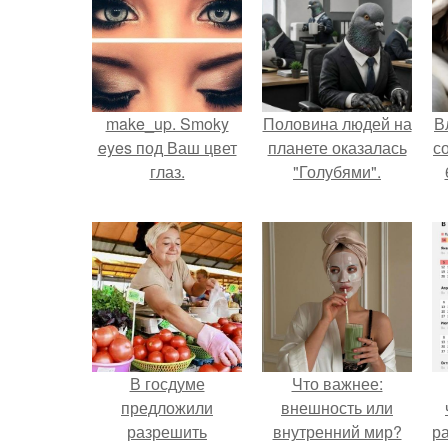
make_up. Smoky
Половина людей на
В
eyes под Ваш цвет
планете оказалась
с
глаз.
"Голубями".
В госдуме
Что важнее:
предложили
внешность или
разрешить
внутренний мир?
р