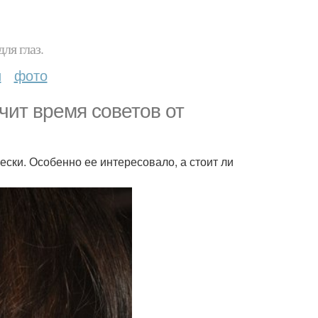
ля глаз.
и
фото
чит время советов от
ски. Особенно ее интересовало, а стоит ли