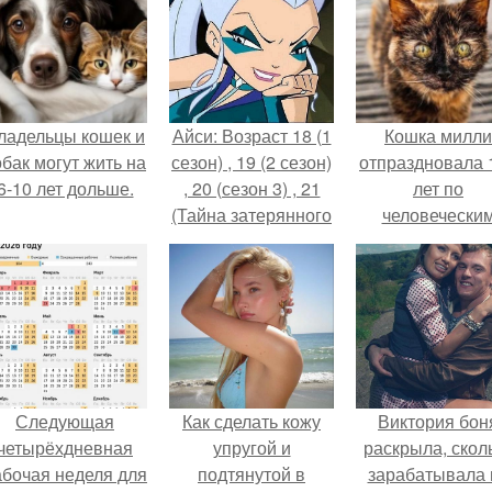
ладельцы кошек и
Айси: Возраст 18 (1
Кошка милли
обак могут жить на
сезон) , 19 (2 сезон)
отпраздновала 
6-10 лет дольше.
, 20 (сезон 3) , 21
лет по
(Тайна затерянного
человечески
королевства) , 22 (4
Меркам и
сезон) , 25
претендует н
(Волшебное
звание само
приключение).
старой в мире
Следующая
Как сделать кожу
Виктория бон
четырёхдневная
упругой и
раскрыла, скол
абочая неделя для
подтянутой в
зарабатывала 