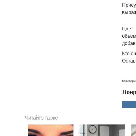
Прису
выраж
Цвет 
объем
добав
Кто е
Остав
Категори
Понр
Читайте также