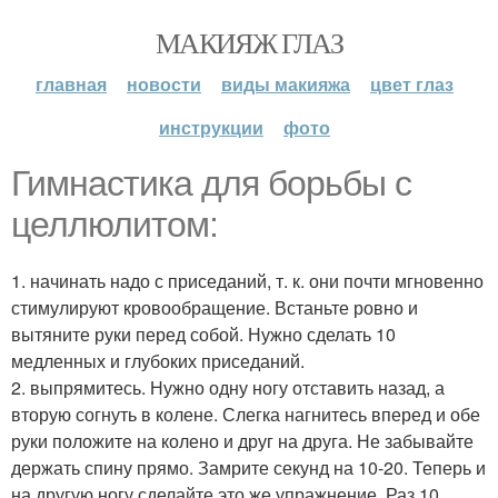
МАКИЯЖ ГЛАЗ
главная
новости
виды макияжа
цвет глаз
инструкции
фото
Гимнастика для борьбы с
целлюлитом:
1. начинать надо с приседаний, т. к. они почти мгновенно
стимулируют кровообращение. Встаньте ровно и
вытяните руки перед собой. Нужно сделать 10
медленных и глубоких приседаний.
2. выпрямитесь. Нужно одну ногу отставить назад, а
вторую согнуть в колене. Слегка нагнитесь вперед и обе
руки положите на колено и друг на друга. Не забывайте
держать спину прямо. Замрите секунд на 10-20. Теперь и
на другую ногу сделайте это же упражнение. Раз 10