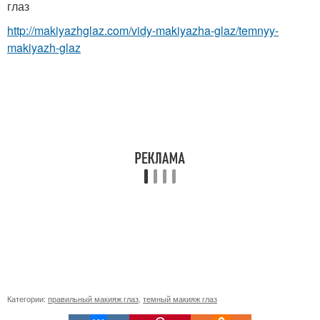
глаз
http://makiyazhglaz.com/vidy-makiyazha-glaz/temnyy-
makiyazh-glaz
Категории:
правильный макияж глаз
,
темный макияж глаз