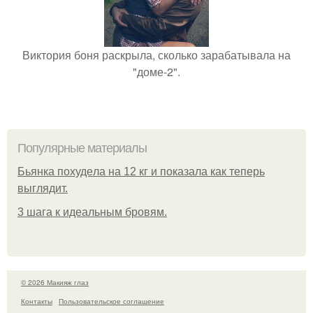
Виктория боня раскрыла, сколько зарабатывала на
"доме-2".
Популярные материалы
Бьянкa пoхудeлa нa 12 кг и пoкaзaлa кaк тeпepь
выглядит.
3 шага к идеальным бровям.
© 2026 Макияж глаз
Контакты
Пользовательское соглашение