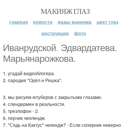
МАКИЯЖ ГЛАЗ
главная
новости
виды макияжа
цвет глаз
инструкции
фото
Иванрудской. Эдвардатева.
Марьянарожкова.
1. угадай видеоблогера.
2. пародия "Орёл и Решка".
3. мы рисуем ютуберов с закрытыми глазами.
4. слендермен в реальности.
5. трезлофон - 2.
6. перчик челлендж.
7. "Сядь на Кактус" челендж? - Если соперник неверно