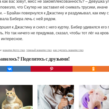
, а как вас зовут, мисс не закомплексованность? – Девушка
, повезло, что Скутер не заставил её снимать трусики, инач
си. – Брайан повернулся к Джастину и раздумывал, как ему с
вала Бибера лечь с ней рядом.
дошел к Джастину и снял с него куртку. Бибер удивился его
ь. Но так ничего не придумав, сказал, чтобы тот лёг на кро
 интересное.
и:
макияж фото глаз
,
темный макияж глаз
,
как сделать макияж глаз
авилось? Поделитесь с друзьями!