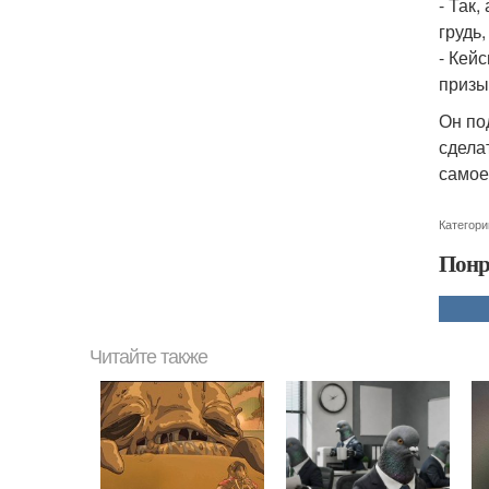
- Так
грудь
- Кей
призы
Он по
сделат
самое
Категори
Понр
Читайте также