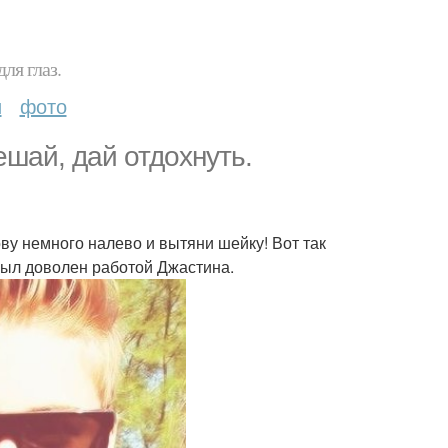
ля глаз.
и
фото
ешай, дай отдохнуть.
лову немного налево и вытяни шейку! Вот так
был доволен работой Джастина.