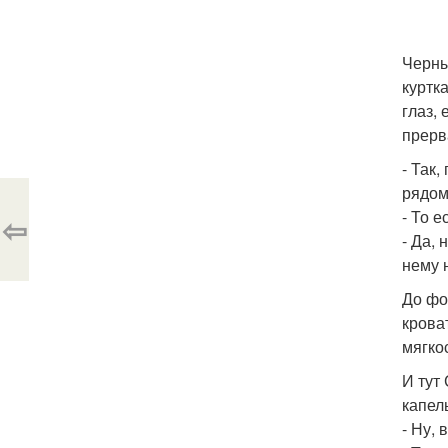
Черны
куртк
глаз,
прерв
- Так
рядом
- То 
⇦
- Да, 
нему 
До фо
крова
мягко
И тут
капель
- Ну,