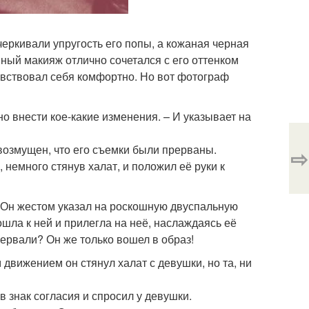
ркивали упругость его попы, а кожаная черная
мный макияж отлично сочетался с его оттенком
 чувствовал себя комфортно. Но вот фотограф
жно внести кое-какие изменения. – И указывает на
 возмущен, что его съемки были прерваны.
⇨
, немного стянув халат, и положил её руки к
. Он жестом указал на роскошную двуспальную
шла к ней и прилегла на неё, наслаждаясь её
рервали? Он же только вошел в образ!
движением он стянул халат с девушки, но та, ни
 в знак согласия и спросил у девушки.