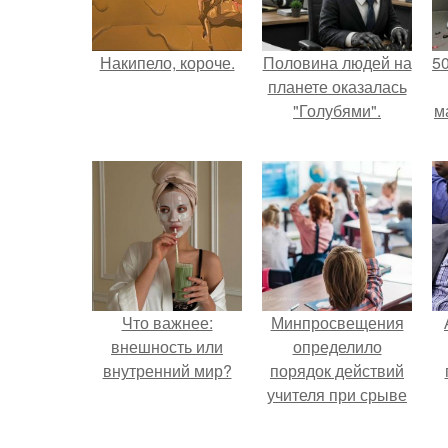
Накипело, короче.
Половина людей на
5
планете оказалась
"Голубями".
м
Что важнее:
Минпросвещения
внешность или
определило
внутренний мир?
порядок действий
учителя при срыве
урока.