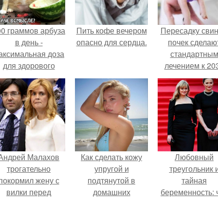
00 граммов арбуза
Пить кофе вечером
Пересадку сви
в день -
опасно для сердца.
почек сделаю
аксимальная доза
стандартны
для здорового
лечением к 20
взрослого,
году в Японии
предупредили
врачи.
Андрей Малахов
Как сделать кожу
Любовный
трогательно
упругой и
треугольник 
покормил жену с
подтянутой в
тайная
вилки перед
домашних
беременность: 
камерой, вызвав
условиях?
скрывает
умиление у
наследница Ник