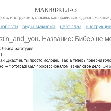
МАКИЯЖ ГЛАЗ
фото, инструкции, отзывы. как правильно сделать макияж д
новости
виды макияжа
цвет глаз
инструкци
ustin_and_you. Название: Бибер не м
: Лейла Багатурия
1.
 так! Джастин, ты просто молодец! Так, а теперь поверни го
но! – Фотограф был профессионалом и знал своё дело. Он 