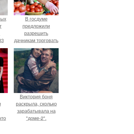
ных
В госдуме
т
предложили
м
разрешить
33
дачникам торговать
.
своей
сельхозпродукцией
в людных местах.
Виктория боня
и
раскрыла, сколько
зарабатывала на
что
"доме-2".
иты