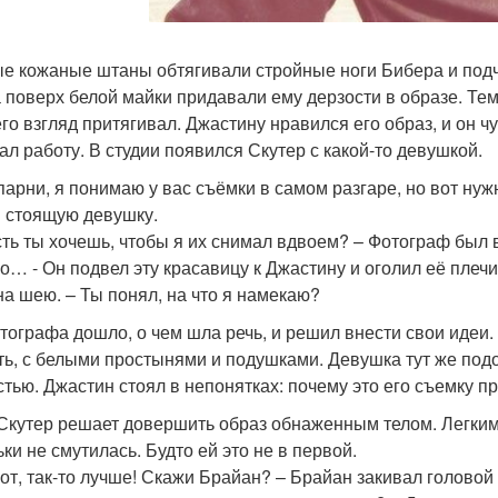
е кожаные штаны обтягивали стройные ноги Бибера и подче
а поверх белой майки придавали ему дерзости в образе. Те
 его взгляд притягивал. Джастину нравился его образ, и он
ал работу. В студии появился Скутер с какой-то девушкой.
, парни, я понимаю у вас съёмки в самом разгаре, но вот ну
 стоящую девушку.
есть ты хочешь, чтобы я их снимал вдвоем? – Фотограф был
но… - Он подвел эту красавицу к Джастину и оголил её плечи
на шею. – Ты понял, на что я намекаю?
тографа дошло, о чем шла речь, и решил внести свои идеи
ть, с белыми простынями и подушками. Девушка тут же подо
стью. Джастин стоял в непонятках: почему это его съемку п
 Скутер решает довершить образ обнаженным телом. Легким 
ки не смутилась. Будто ей это не в первой.
 вот, так-то лучше! Скажи Брайан? – Брайан закивал головой