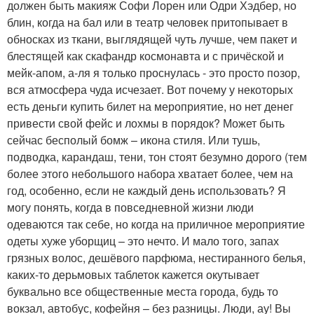
должен быть макияж Софи Лорен или Одри Хэдбер, но
блин, когда на бал или в театр человек притопывает в
обносках из ткани, выглядящей чуть лучше, чем пакет и
блестящей как скафандр космонавта и с причёской и
мейк-апом, а-ля я только проснулась - это просто позор,
вся атмосфера чуда исчезает. Вот почему у некоторых
есть деньги купить билет на мероприятие, но нет денег
привести свой фейс и лохмы в порядок? Может быть
сейчас бесполый бомж – икона стиля. Или тушь,
подводка, карандаш, тени, тон стоят безумно дорого (тем
более этого небольшого набора хватает более, чем на
год, особенно, если не каждый день использовать? Я
могу понять, когда в повседневной жизни люди
одеваются так себе, но когда на приличное мероприятие
одеты хуже уборщиц – это нечто. И мало того, запах
грязных волос, дешёвого парфюма, нестиранного белья,
каких-то дерьмовых таблеток кажется окутывает
буквально все общественные места города, будь то
вокзал, автобус, кофейня – без разницы. Люди, ау! Вы