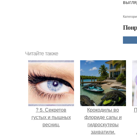
выгля
Категори
Понр
Читайте также
? 5. Секретов
Крокодилы во
П
густых и пышных
флориде сапы и
ресниц.
гидроскутеры
захватили.