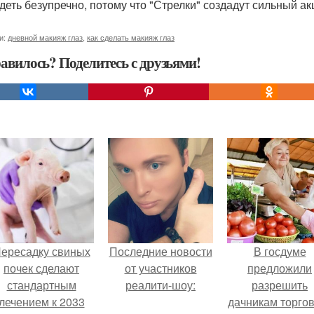
деть безупречно, потому что "Стрелки" создадут сильный акц
и:
дневной макияж глаз
,
как сделать макияж глаз
авилось? Поделитесь с друзьями!
ересадку свиных
Последние новости
В госдуме
почек сделают
от участников
предложили
стандартным
реалити-шоу:
разрешить
лечением к 2033
дачникам торго