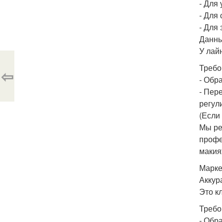
- Для 
- Для
- Для
Данны
У лай
Требо
⇦
- Обр
- Пер
регул
(Если 
Мы ре
профе
макия
Марке
Аккур
Это к
Требо
- Обр