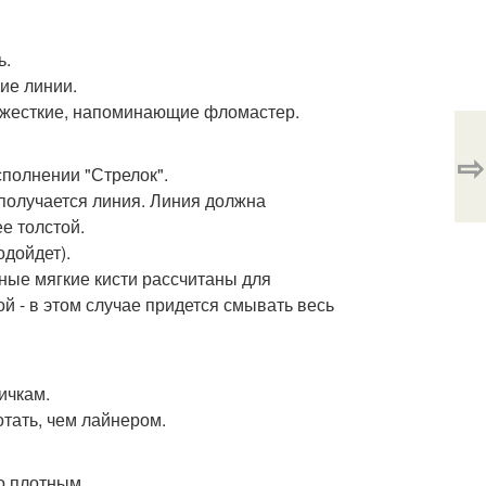
ь.
ие линии.
 - жесткие, напоминающие фломастер.
⇨
исполнении "Стрелок".
я получается линия. Линия должна
е толстой.
одойдет).
нные мягкие кисти рассчитаны для
й - в этом случае придется смывать весь
ичкам.
отать, чем лайнером.
о плотным.