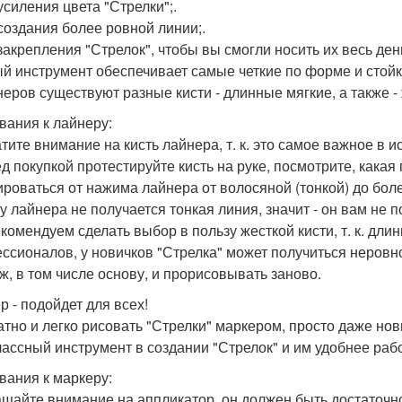
усиления цвета "Стрелки";.
 создания более ровной линии;.
 закрепления "Стрелок", чтобы вы смогли носить их весь ден
й инструмент обеспечивает самые четкие по форме и стойк
неров существуют разные кисти - длинные мягкие, а также
вания к лайнеру:
атите внимание на кисть лайнера, т. к. это самое важное в 
ед покупкой протестируйте кисть на руке, посмотрите, кака
ироваться от нажима лайнера от волосяной (тонкой) до боле
у лайнера не получается тонкая линия, значит - он вам не п
комендуем сделать выбор в пользу жесткой кисти, т. к. дли
ссионалов, у новичков "Стрелка" может получиться неровно
ж, в том числе основу, и прорисовывать заново.
р - подойдет для всех!
атно и легко рисовать "Стрелки" маркером, просто даже нов
лассный инструмент в создании "Стрелок" и им удобнее раб
вания к маркеру:
ащайте внимание на аппликатор, он должен быть достаточн