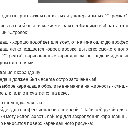
годня мы расскажем о простых и универсальных "Стрелках"
ясь на свой опыт в макияже, вам необходимо выбрать тот и
нии "Стрелок".
даш - хорошо подойдет для всех, от начинающих до профе
даш легко поддается корректировке, вы легко сможете поп
 "Стрелки", нарисованные карандашом, выглядели идеально
ром или тенями.
вания к карандашу:
андаш должен быть всегда остро заточенным!
 выборе карандаша обратите внимание на жирность - слишк
ие дня или отпечатается на веке.
р (подводка для глаз).
ойдет для профессионалов с твердой, "Набитой" рукой для 
ки могу использовать лайнер для закрепления карандашных
р наносится поверх карандашного рисунка: