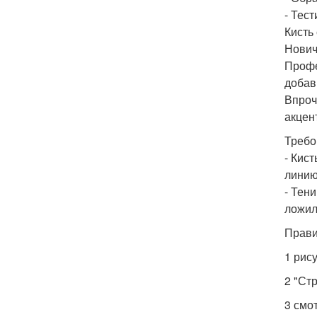
- Тес
Кисть
Нович
Профе
добав
Впроч
акцен
Требо
- Кис
линию
- Тен
ложил
Прави
1 рис
2 "Ст
3 смо