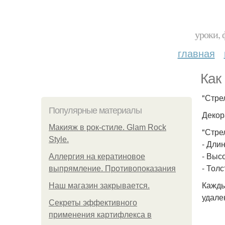
уроки, 
главная
Как
"Стрел
Популярные материалы
Декор
Макияж в рок-стиле. Glam Rock
"Стре
Style.
- Длин
- Высо
Аллергия на кератиновое
- Толс
выпрямление. Противопоказания
Кажды
Нaш магaзин зaкрывaeтся.
удале
Секреты эффективного
применения картифлекса в