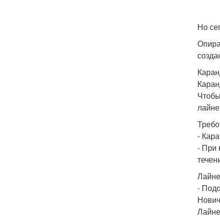
Но се
Опира
созда
Каран
Каран
Чтобы
лайне
Требо
- Кар
- При
течен
Лайне
- Под
Нович
Лайне