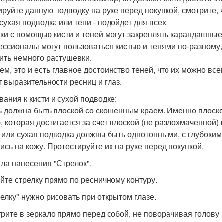
тируйте данную подводку на руке перед покупкой, смотрите,
 сухая подводка или тени - подойдет для всех.
ки с помощью кисти и теней могут закреплять карандашные
ссионалы могут пользоваться кистью и тенями по-разному,
ить немного растушевки.
ем, это и есть главное достоинство теней, что их можно вс
т выразительности ресниц и глаз.
вания к кисти и сухой подводке:
ть должна быть плоской со скошенным краем. Именно плоской
, которая достигается за счет плоской (не разлохмаченной) 
и или сухая подводка должны быть однотонными, с глубоким
ись на кожу. Протестируйте их на руке перед покупкой.
ла нанесения "Стрелок".
уйте стрелку прямо по ресничному контуру.
релку" нужно рисовать при открытом глазе.
трите в зеркало прямо перед собой, не поворачивая голову 