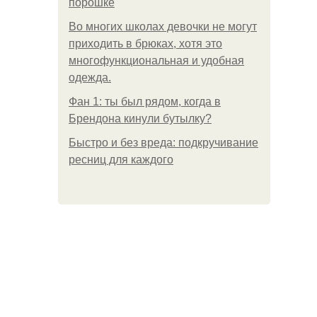
порошке
Во многих школах девочки не могут
приходить в брюках, хотя это
многофункциональная и удобная
одежда.
Фан 1: ты был рядом, когда в
Брендона кинули бутылку?
Быстро и без вреда: подкручивание
ресниц для каждого