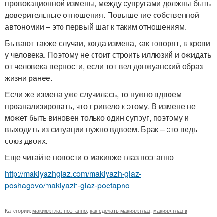
провокационной измены, между супругами должны быть
доверительные отношения. Повышение собственной
автономии – это первый шаг к таким отношениям.
Бывают также случаи, когда измена, как говорят, в крови
у человека. Поэтому не стоит строить иллюзий и ожидать
от человека верности, если тот вел донжуанский образ
жизни ранее.
Если же измена уже случилась, то нужно вдвоем
проанализировать, что привело к этому. В измене не
может быть виновен только один супруг, поэтому и
выходить из ситуации нужно вдвоем. Брак – это ведь
союз двоих.
Ещё читайте новости о макияже глаз поэтапно
http://makiyazhglaz.com/makiyazh-glaz-
poshagovo/makiyazh-glaz-poetapno
Категории:
макияж глаз поэтапно
,
как сделать макияж глаз
,
макияж глаз в