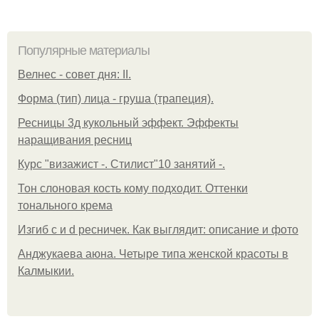
Популярные материалы
Велнес - совет дня: II.
Форма (тип) лица - груша (трапеция).
Ресницы 3д кукольный эффект. Эффекты
наращивания ресниц
Курс "визажист -. Стилист"10 занятий -.
Тон слоновая кость кому подходит. Оттенки
тонального крема
Изгиб c и d ресничек. Как выглядит: описание и фото
Анджукаева аюна. Четыре типа женской красоты в
Калмыкии.