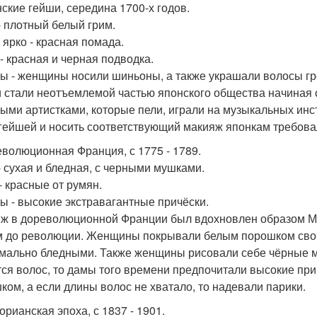
нские гейши, середина 1700-х годов.
- плотный белый грим.
 ярко - красная помада.
 - красная и черная подводка.
ы - женщины носили шиньоны, а также украшали волосы гр
 стали неотъемлемой частью японского общества начиная с
ыми артистками, которые пели, играли на музыкальных инст
 гейшей и носить соответствующий макияж японкам требовал
еволюционная Франция, с 1775 - 1789.
- сухая и бледная, с черными мушками.
- красные от румян.
ы - высокие экстравагантные причёски.
ж в дореволюционной Франции был вдохновлен образом Мар
 до революции. Женщины покрывали белым порошком свои 
мально бледными. Также женщины рисовали себе чёрные м
тся волос, то дамы того времени предпочитали высокие пр
ком, а если длины волос не хватало, то надевали парики.
орианская эпоха, с 1837 - 1901.