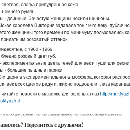
- светлая, слегка припудренная кожа.
- немного румян.
ы - длинные. Зачастую женщины носили шиньоны.
йская королева Виктория задавала тон 19-го веку, публичн
 этого женщины того времени по минимуму пользовались ко
 придать им розоватый оттенок.
тидесятые, с 1960 - 1969.
- бледно розовый цвет губ.
 - экспериментальные цвета теней для век и туши для ресни
ы - большие пышные парики.
0-х царила экспериментальная атмосфера, которая распро
для век всех цветов радуги, жирно подводили глаза каранд
 читайте новости о макияже для зеленых глаз
http://makiya
akiyazh-d...
и:
макияж для зеленых глаз
,
как сделать макияж глаз
,
макияж глаз нависшее веко
авилось? Поделитесь с друзьями!