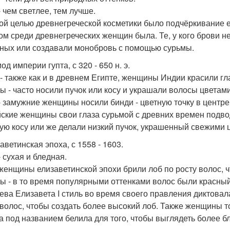
- чем светлее, тем лучше.
ой целью древнегреческой косметики было подчёркивание 
ом среди древнегреческих женщин была. Те, у кого брови н
ных или создавали монобровь с помощью сурьмы.
од империи гупта, с 320 - 650 н. э.
 - также как и в древнем Египте, женщины Индии красили гл
ы - часто носили пучок или косу и украшали волосы цветами
- замужние женщины носили бинди - цветную точку в центре
ские женщины свои глаза сурьмой с древних времен подв
ую косу или же делали низкий пучок, украшенный свежими 
аветинская эпоха, с 1558 - 1603.
 сухая и бледная.
 женщины елизаветинской эпохи брили лоб по росту волос, ч
ы - в то время популярными оттенками волос были красный
ева Елизавета I стиль во время своего правления диктова
 волос, чтобы создать более высокий лоб. Также женщины т
а под названием белила для того, чтобы выглядеть более 