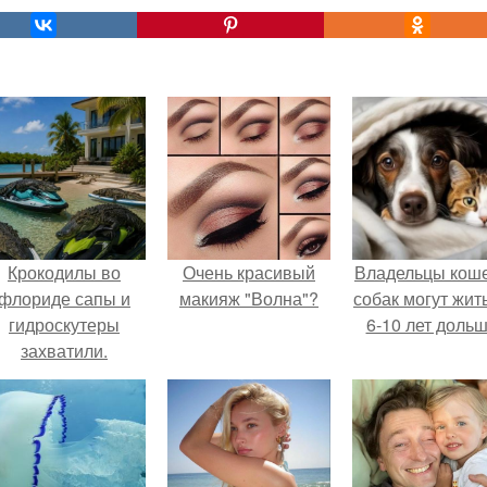
Крокодилы во
Очень красивый
Владельцы коше
флориде сапы и
макияж "Волна"?
собак могут жит
гидроскутеры
6-10 лет дольш
захватили.