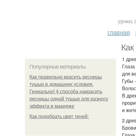
уроки, 
главная
Как
1 древ
Глаза
Популярные материалы
для в
Как правильно красить ресницы
Губы 
тушью в домашних условия.
Волос
Гениально! 4 способа накрасить
В дре
ресницы одной тушью для разного
прори
эффекта в макияже
и жит
Как подобрать цвет теней:
2 древ
Брови
Глаза