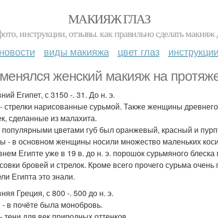
МАКИЯЖ ГЛАЗ
фото, инструкции, отзывы. как правильно сделать макияж д
новости
виды макияжа
цвет глаз
инструкци
 менялся женский макияж на протяже
ний Египет, с 3150 -. 31. До н. э.
 - стрелки нарисованные сурьмой. Также женщины древнего
ек, сделанные из малахита.
- популярными цветами губ был оранжевый, красный и пурп
ы - в основном женщины носили множество маленьких коси
внем Египте уже в 19 в. до н. э. порошок сурьмяного блеск
совки бровей и стрелок. Кроме всего прочего сурьма очень
ели Египта это знали.
няя Греция, с 800 -. 500 до н. э.
 - в почёте была монобровь.
 - тени для век природных оттенков.