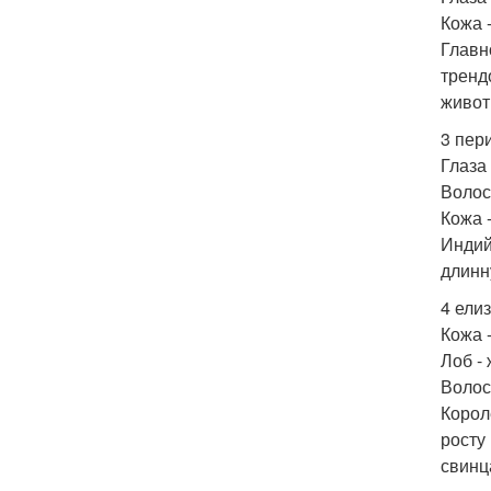
Кожа 
Главн
тренд
живот
3 пери
Глаза
Волос
Кожа 
Индий
длинн
4 елиз
Кожа -
Лоб -
Волос
Корол
росту
свинц