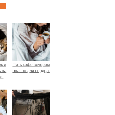
к и
Пить кофе вечером
ь на
опасно для сердца.
е.