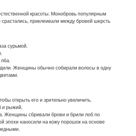
естественной красоты. Монобровь популярным
е срастались, приклеивали между бровей шерсть
аза сурьмой.
.
 лба.
одили. Женщины обычно собирали волосы в одну
цветами.
тобы открыть его и зрительно увеличить.
 и рыжий.
ла. Женщины сбривали брови и брили лоб по
ой эпохи наносили на кожу порошок на основе
бледными.