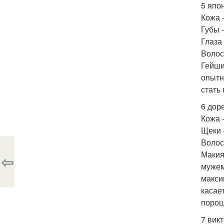
5 япо
Кожа 
Губы -
Глаза
Волос
Гейши
опытн
стать
6 дор
Кожа 
Щеки 
Волос
Макия
⇦
мужем
макси
касае
порош
7 викт