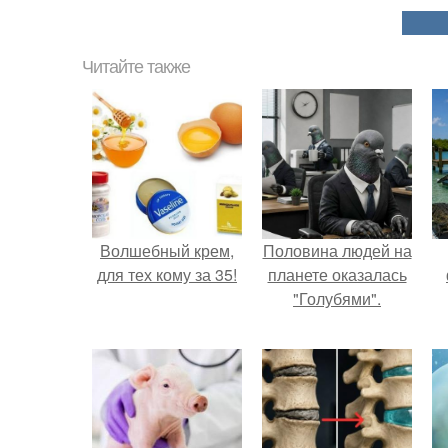
Читайте также
Волшебный крем,
Половина людей на
для тех кому за 35!
планете оказалась
"Голубями".