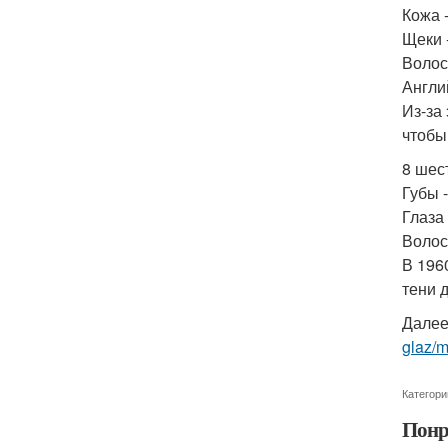
Кожа 
Щеки 
Волос
Англи
Из-за
чтобы
8 шес
Губы 
Глаза
Волос
В 196
тени 
Далее
glaz/m
Категори
Понр