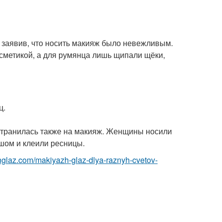
о заявив, что носить макияж было невежливым.
сметикой, а для румянца лишь щипали щёки,
ц.
странилась также на макияж. Женщины носили
ашом и клеили ресницы.
zhglaz.com/makiyazh-glaz-dlya-raznyh-cvetov-