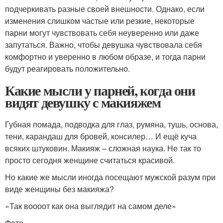
подчеркивать разные своей внешности. Однако, если
изменения слишком частые или резкие, некоторые
парни могут чувствовать себя неуверенно или даже
запутаться. Важно, чтобы девушка чувствовала себя
комфортно и уверенно в любом образе, и тогда парни
будут реагировать положительно.
Какие мысли у парней, когда они
видят девушку с макияжем
Губная помада, подводка для глаз, румяна, тушь, основа,
тени, карандаш для бровей, консилер… И ещё куча
всяких штуковин. Макияж – сложная наука. Не так то
просто сегодня женщине считаться красивой.
Но какие же мысли иногда посещают мужской разум при
виде женщины без макияжа?
«Так воооот как она выглядит на самом деле»
Фото