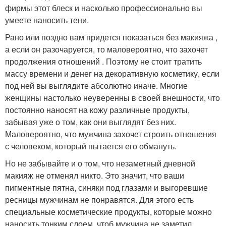
фирмы этот блеск и насколько профессионально вы
умеете наносить тени.
Рано или поздно вам придется показаться без макияжа ,
а если он разочаруется, то маловероятно, что захочет
продолжения отношений . Поэтому не стоит тратить
массу времени и денег на декоративную косметику, если
под ней вы выглядите абсолютно иначе. Многие
женщины настолько неуверенны в своей внешности, что
постоянно наносят на кожу различные продукты,
забывая уже о том, как они выглядят без них.
Маловероятно, что мужчина захочет строить отношения
с человеком, который пытается его обмануть.
Но не забывайте и о том, что незаметный дневной
макияж не отменял никто. Это значит, что ваши
пигментные пятна, синяки под глазами и выгоревшие
ресницы мужчинам не понравятся. Для этого есть
специальные косметические продукты, которые можно
наносить тонким слоем, чтоб мужчина не заметил.