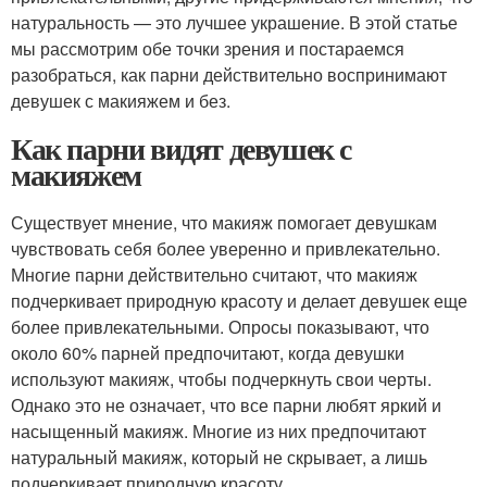
натуральность — это лучшее украшение. В этой статье
мы рассмотрим обе точки зрения и постараемся
разобраться, как парни действительно воспринимают
девушек с макияжем и без.
Как парни видят девушек с
макияжем
Существует мнение, что макияж помогает девушкам
чувствовать себя более уверенно и привлекательно.
Многие парни действительно считают, что макияж
подчеркивает природную красоту и делает девушек еще
более привлекательными. Опросы показывают, что
около 60% парней предпочитают, когда девушки
используют макияж, чтобы подчеркнуть свои черты.
Однако это не означает, что все парни любят яркий и
насыщенный макияж. Многие из них предпочитают
натуральный макияж, который не скрывает, а лишь
подчеркивает природную красоту.