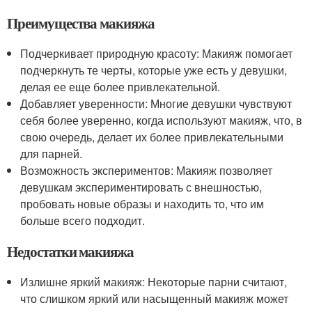
Преимущества макияжа
Подчеркивает природную красоту: Макияж помогает
подчеркнуть те черты, которые уже есть у девушки,
делая ее еще более привлекательной.
Добавляет уверенности: Многие девушки чувствуют
себя более уверенно, когда используют макияж, что, в
свою очередь, делает их более привлекательными
для парней.
Возможность экспериментов: Макияж позволяет
девушкам экспериментировать с внешностью,
пробовать новые образы и находить то, что им
больше всего подходит.
Недостатки макияжа
Излишне яркий макияж: Некоторые парни считают,
что слишком яркий или насыщенный макияж может