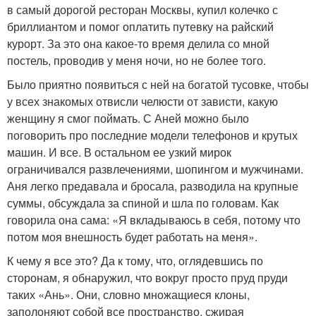
в самый дорогой ресторан Москвы, купил колечко с
бриллиантом и помог оплатить путевку на райский
курорт. За это она какое-то время делила со мной
постель, проводив у меня ночи, но не более того.
Было приятно появиться с ней на богатой тусовке, чтобы
у всех знакомых отвисли челюсти от зависти, какую
женщину я смог поймать. С Аней можно было
поговорить про последние модели телефонов и крутых
машин. И все. В остальном ее узкий мирок
ограничивался развлечениями, шопингом и мужчинами.
Аня легко предавала и бросала, разводила на крупные
суммы, обсуждала за спиной и шла по головам. Как
говорила она сама: «Я вкладываюсь в себя, потому что
потом моя внешность будет работать на меня».
К чему я все это? Да к тому, что, оглядевшись по
сторонам, я обнаружил, что вокруг просто пруд пруди
таких «Ань». Они, словно множащиеся клоны,
заполоняют собой все пространство, сжирая