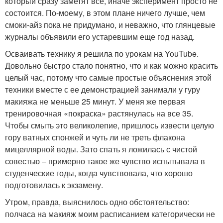
который сразу заметят все, иначе эксперимент просто не
состоится. По-моему, в этом плане ничего лучше, чем
смоки-айз пока не придумано, и неважно, что глянцевые
журналы объявили его устаревшим еще год назад.
Осваивать технику я решила по урокам на YouTube.
Довольно быстро стало понятно, что и как можно красить
целый час, потому что самые простые объяснения этой
техники вместе с ее демонстрацией занимали у гуру
макияжа не меньше 25 минут. У меня же первая
тренировочная «покраска» растянулась на все 35.
Чтобы смыть это великолепие, пришлось извести целую
гору ватных спонжей и чуть ли не треть флакона
мицеллярной воды. Зато спать я ложилась с чистой
совестью – примерно такое же чувство испытывала в
студенческие годы, когда чувствовала, что хорошо
подготовилась к экзамену.
Утром, правда, выяснилось одно обстоятельство:
полчаса на макияж моим расписанием категорически не