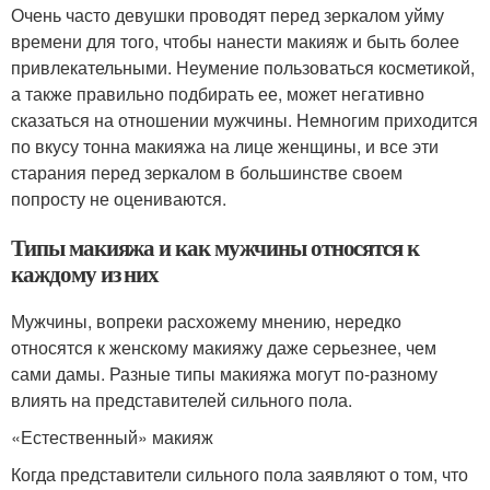
Очень часто девушки проводят перед зеркалом уйму
времени для того, чтобы нанести макияж и быть более
привлекательными. Неумение пользоваться косметикой,
а также правильно подбирать ее, может негативно
сказаться на отношении мужчины. Немногим приходится
по вкусу тонна макияжа на лице женщины, и все эти
старания перед зеркалом в большинстве своем
попросту не оцениваются.
Типы макияжа и как мужчины относятся к
каждому из них
Мужчины, вопреки расхожему мнению, нередко
относятся к женскому макияжу даже серьезнее, чем
сами дамы. Разные типы макияжа могут по-разному
влиять на представителей сильного пола.
«Естественный» макияж
Когда представители сильного пола заявляют о том, что