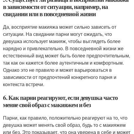
в зависимости от ситуации, например, на
свидании или в повседневной жизни
Да, восприятие макияжа может сильно зависеть от
ситуации. На свидании парни могут ожидать, что
девушка использует макияж, чтобы выглядеть более
нарядно и привлекательно. В повседневной жизни же
естественный вид может быть более предпочтительным,
так как он кажется более аутентичным и комфортным.
Однако это не правило и может варьироваться в
зависимости от предпочтений конкретного парня и
контекста встречи.
6. Как парни реагируют, если девушка часто
меняе свой образ с макияжем и без
Парни, как правило, положительно реагируют на то, что
девушка может менять свой образ, будь то с макияжем
или без. Это показывает, что она уверена в себе и может