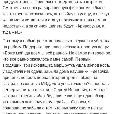
предусмотрены. Пришлось пожертвовать завтраком.
Смотреть на свою разукрашенную физиономию было
как-то тревожно: казалось, вот выйду на улицу, и все тут
же на меня уставятся и станут показывать пальцем на
недостатки, а за спиной шипеть будут: «Криворукая, а
туда же!..»
Поэтому я побыстрее отвернулась от зеркала и убежала
на работу. По дороге пришлось осознать простую вещь:
«Боже мой, да всем… всё равно!» Но самое интересное,
что всё равно оказалось и мне самой. Первый
входящий, три исходящих, маршрутка ушла из-под носа,
у водителя нет сдачи, забыла дома наушники, «девочки,
привет!», новость первая-вторая-третья, обзор на
завтра, позвонить в МВД, «кто унес телефон?», новость
четвертая-пятая-шестая, «Сергей Иванович, нам надо
завтра встретиться!», обед привезли, еще один обзор,
«кто выпил всю воду из кулера?»… Словом, я
совершенно забыла о том, что выгляжу как-то не так.
Напомнили коллеги: «Что-то ты подозрительно хорошо