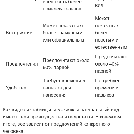
внешность более
вид
привлекательной
Может
Может показаться
показаться
Восприятие
более гламурным
более
или официальным
простым и
естественным
Предпочитают
Предпочитают около
Предпочтения
около 40%
60% парней
парней
Требует времени и
Не требует
Удобство
навыков для
времени и
нанесения
навыков
Как видно из таблицы, и макияж, и натуральный вид
имеют свои преимущества и недостатки. В конечном
итоге, все зависит от предпочтений конкретного
человека.