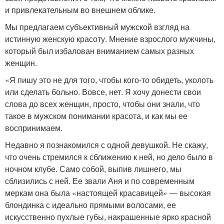
и привлекательным во внешнем облике.
Мы предлагаем субъективный мужской взгляд на
истинную женскую красоту. Мнение взрослого мужчины,
который был избалован вниманием самых разных
женщин.
«Я пишу это не для того, чтобы кого-то обидеть, уколоть
или сделать больно. Вовсе, нет. Я хочу донести свои
слова до всех женщин, просто, чтобы они знали, что
такое в мужском понимании красота, и как мы ее
воспринимаем.
Недавно я познакомился с одной девушкой. Не скажу,
что очень стремился к сближению к ней, но дело было в
ночном клубе. Само собой, выпив лишнего, мы
сблизились с ней. Ее звали Аня и по современным
меркам она была «настоящей красавицей» — высокая
блондинка с идеально прямыми волосами, ее
искусственно пухлые губы, накрашенные ярко красной