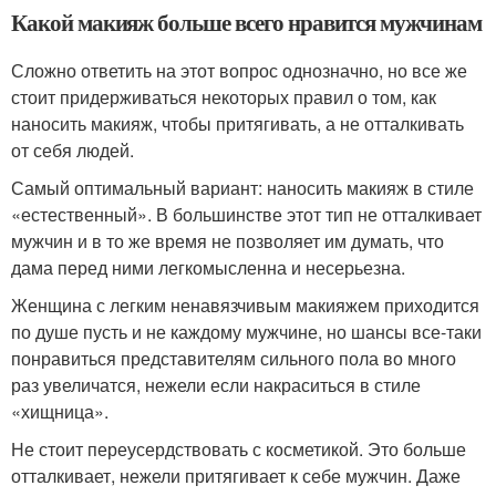
Какой макияж больше всего нравится мужчинам
Сложно ответить на этот вопрос однозначно, но все же
стоит придерживаться некоторых правил о том, как
наносить макияж, чтобы притягивать, а не отталкивать
от себя людей.
Самый оптимальный вариант: наносить макияж в стиле
«естественный». В большинстве этот тип не отталкивает
мужчин и в то же время не позволяет им думать, что
дама перед ними легкомысленна и несерьезна.
Женщина с легким ненавязчивым макияжем приходится
по душе пусть и не каждому мужчине, но шансы все-таки
понравиться представителям сильного пола во много
раз увеличатся, нежели если накраситься в стиле
«хищница».
Не стоит переусердствовать с косметикой. Это больше
отталкивает, нежели притягивает к себе мужчин. Даже