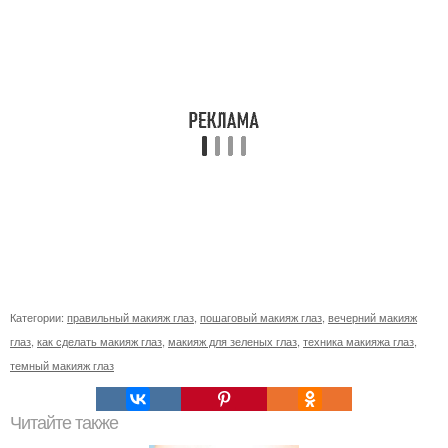
Категории:
правильный макияж глаз
,
пошаговый макияж глаз
,
вечерний макияж
глаз
,
как сделать макияж глаз
,
макияж для зеленых глаз
,
техника макияжа глаз
,
темный макияж глаз
Читайте также