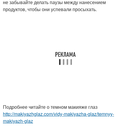
не забывайте делать паузы между нанесением
продуктов, чтобы они успевали просыхать.
Подробнее читайте о темном макияже глаз
http://makiyazhglaz.com/vidy-makiyazha-glaz/temnyy-
makiyazh-glaz