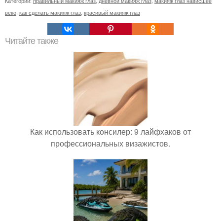
Категории:
правильный макияж глаз
,
дневной макияж глаз
,
макияж глаз нависшее
веко
,
как сделать макияж глаз
,
красивый макияж глаз
Читайте также
Как использовать консилер: 9 лайфхаков от
профессиональных визажистов.