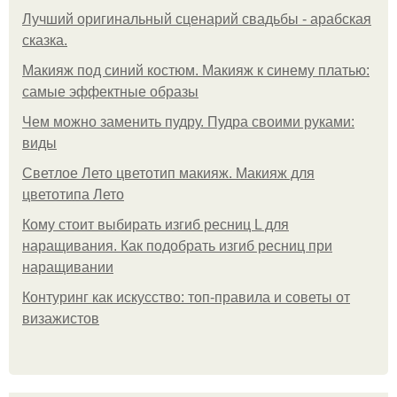
Лучший оригинальный сценарий свадьбы - арабская
сказка.
Макияж под синий костюм. Макияж к синему платью:
самые эффектные образы
Чем можно заменить пудру. Пудра своими руками:
виды
Светлое Лето цветотип макияж. Макияж для
цветотипа Лето
Кому стоит выбирать изгиб ресниц L для
наращивания. Как подобрать изгиб ресниц при
наращивании
Контуринг как искусство: топ-правила и советы от
визажистов